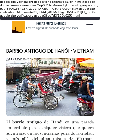
google-site-verification: google4d4ebab0e0c4a754.html
facebook-
domain-verification=pmmj75qz971tvd4eomnbjtthdauizh google.com,
pub-3404198452772362, DIRECT, f08c47fec0942fa0
google-site-
verification=M6XwcmbvI2QlCybGyXEMmLIgj0cf5VFsdKQHl_q2o3o
google-site-verification: google3bce7d3f156e9253.html
Revista Otros Destinos
Revista digital de autor de viajes y cultura
BARRIO ANTIGUO DE HANÓI -VIETNAM
El
barrio antiguo de Hanói
es una parada
imperdible para cualquier viajero que quiera
adentrarse en la esencia más pura de la ciudad,
y más allá, del alma misma de
Vietnam
.