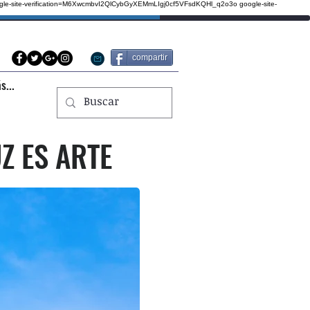
gle-site-verification=M6XwcmbvI2QlCybGyXEMmLIgj0cf5VFsdKQHl_q2o3o
google-site-
compartir
s...
Z ES ARTE