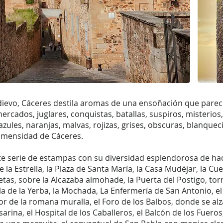
dievo, Cáceres destila aromas de una ensoñación que pareci
ercados, juglares, conquistas, batallas, suspiros, misterios
azules, naranjas, malvas, rojizas, grises, obscuras, blanquec
inmensidad de Cáceres.
e serie de estampas con su diversidad esplendorosa de hace
 la Estrella, la Plaza de Santa María, la Casa Mudéjar, la Cu
eletas, sobre la Alcazaba almohade, la Puerta del Postigo, tor
 la de la Yerba, la Mochada, La Enfermería de San Antonio, el
bor de la romana muralla, el Foro de los Balbos, donde se al
rina, el Hospital de los Caballeros, el Balcón de los Fueros, 