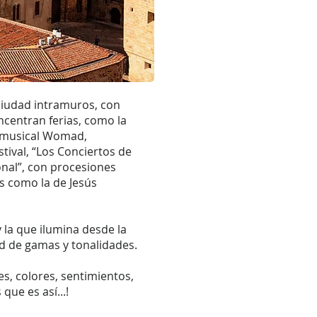
ciudad intramuros, con
ncentran ferias, como la
 y musical Womad,
tival, “Los Conciertos de
ional”, con procesiones
s como la de Jesús
y la que ilumina desde la
ad de gamas y tonalidades.
s, colores, sentimientos,
ue es así...!