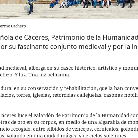
llermo Cachero
añola de Cáceres, Patrimonio de la Humanida
 por su fascinante conjunto medieval y por la 
ad medieval, alberga en su casco histórico, artístico y mon
chizo. Y luz. Una luz bellísima.
dura, en su conservación y rehabilitación, que la han conve
acios, torres, iglesias, retorcidas callejuelas, casonas nobil
6 Cáceres luce el galardón de Patrimonio de la Humanidad con
etras de oro en su corpus, en medio de una algarabía de m
lencio recogido, entre silbidos de vencejos, cernícalos, golon
s, volando en una ciudad mágica y de cielos solemnes.