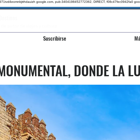
qz971tvd4eomnbjtthdauizh google.com, pub-3404198452772362, DIRECT, f08c47fec0942fa0
goo
 Destinos
 de autor de viajes y cultura
Suscribirse
Má
MONUMENTAL, DONDE LA LU