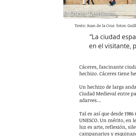
Texto: Juan de la Cruz fotos: Gui
“La ciudad esp
en el visitante,
Cáceres, fascinante ciud
hechizo. Cáceres tiene he
Un hechizo de larga anda
Ciudad Medieval entre pal
adarves…
Tal es así que desde 198
UNESCO. Un mérito, en l
luz es arte, reflexión, si
campanarios y esquinazo