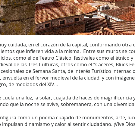
uy cuidada, en el corazón de la capital, conformando
otra 
ientos que infieren vida a la misma. Entre sus muros se co
iclos, como el de Teatro Clásico, festivales como el étnico
val de las Tres Culturas, otros como el “Cáceres, Blues Fes
procesionales de Semana Santa, de Interés Turístico Internac
envuelta en el fervor medieval de la ciudad, y con imágene
gro, de mediados del XIV…
se cuela una luz, la solar, cuajada de haces de magnificencia 
iendo que la noche se avive, sobremanera, con una diversid
configura como un poema cuajado de monumentos, arte, luce
impulsan dinamismo y calor al sentir ciudadano. ¡Vive Dios q