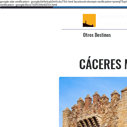
google-site-verification: google4d4ebab0e0c4a754.html
facebook-domain-verification=pmmj75
verification: google3bce7d3f156e9253.html
Revista Otros
Revista digital
Otros Destinos
CÁCERES 