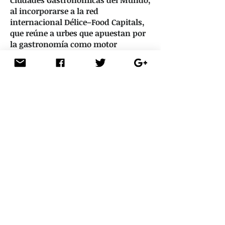
Ciudades Gastronómicas del Mundo,
al incorporarse a la red
internacional Délice–Food Capitals,
que reúne a urbes que apuestan por
la gastronomía como motor
cultural, social y económico.
Ciudades tan emblemáticas como
Bruselas, Montreal o Helsinki
comparten este honor con
Castelldefels, que se convierte en la
tercera ciudad española en formar
parte de esta prestigiosa lista, junto a
Madrid y Barcelona.
Sin embargo, la
villa no se conforma con este logro y
prepara su candidatura para
integrarse en la Red de Ciudades
Creativas, en la categoría de
Gastronomía, con un proyecto
basado en la diversidad cultural, la
sostenibilidad y la identidad
gastronómica propia.