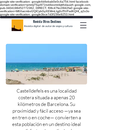
google-site-verification: google4d4ebab0e0c4a754.html
facebook-
domain-verification=pmmj75qz971tvd4eomnbjtthdauizh google.com,
pub-3404198452772362, DIRECT, f08c47fec0942fa0
google-site-
verification=M6XwcmbvI2QlCybGyXEMmLIgj0cf5VFsdKQHl_q2o3o
google-site-verification: google3bce7d3f156e9253.html
Revista Otros Destinos
Revista digital de autor de viajes y cultura
Castelldefels es una localidad
costera situada a apenas 20
kilómetros de Barcelona. Su
proximidad y fácil acceso —ya sea
en tren o en coche— convierten a
esta población en un destino ideal