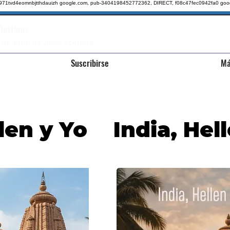
qz971tvd4eomnbjtthdauizh google.com, pub-3404198452772362, DIRECT, f08c47fec0942fa0
goo
 Destinos
 de autor de viajes y cultura
Suscribirse
Má
llen y Yo
India, Hel