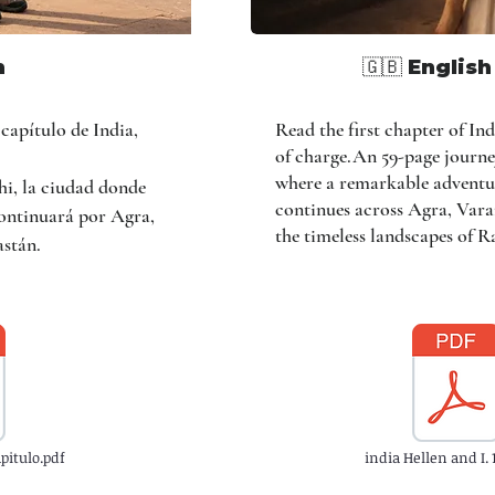
n
🇬🇧 English
capítulo de India,
Read the first chapter of In
of charge.An 59-page journe
where a remarkable adventu
hi, la ciudad donde
continues across Agra, Var
ontinuará por Agra,
the timeless landscapes of R
astán.
apitulo.pdf
india Hellen and I. 