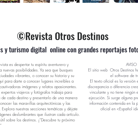
©Revista Otros Destinos
es y turismo digital online con grandes reportajes fot
evista es despertar tu espíritu aventurero y
AVISO
s a nuevas posibilidades. Ya sea que busques
El sitio web Otros Destinos h
ciudades vibrantes, o conocer su historia y su
el software de t
quí para darte a conocer lugares increíbles a
El texto oficial es la versi
 cautivadoras imágenes y relatos apasionantes.
discrepancia o diferencia cre
expertos viajeros y fotógrafos trabaja para
vinculante y no tiene ningún 
a de cada destino y presentarlo de una manera
ejecución. Si surge alguna pr
onocer las maravillas arquitectónicas y las
información contenida en la 
. Explora nuestras secciones temáticas y déjate
oficial en <Español id
mágenes deslumbrantes que ilustran cada artículo.
útil sobre los destinos. ¡“Descubre tu próximo
”