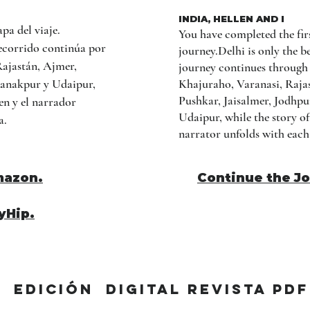
INDIA, HELLEN AND I
pa del viaje.
You have completed the firs
recorrido continúa por
journey.Delhi is only the b
Rajastán, Ajmer,
journey continues through
Ranakpur y Udaipur,
Khajuraho, Varanasi, Raja
Pushkar, Jaisalmer, Jodhp
en y el narrador
Udaipur, while the story o
a.
narrator unfolds with each
mazon.
Continue the J
yHip.
EDICIÓN DIGITAL revista pdf