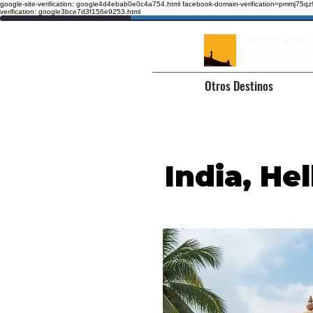
google-site-verification: google4d4ebab0e0c4a754.html
facebook-domain-verification=pmmj75
verification: google3bce7d3f156e9253.html
Revista Otros
Revista digital
Otros Destinos
India, He