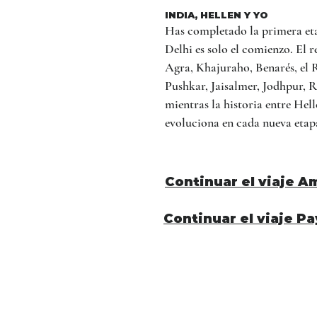
INDIA, HELLEN Y YO
Has completado la primera eta
Delhi es solo el comienzo. El 
Agra, Khajuraho, Benarés, el 
Pushkar, Jaisalmer, Jodhpur, 
mientras la historia entre Hell
evoluciona en cada nueva etap
Continuar el viaje A
Continuar el viaje Pa