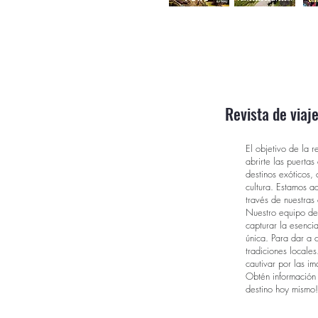
Revista de viaj
El objetivo de la r
abrirte las puerta
destinos exóticos, 
cultura. Estamos a
través de nuestras
Nuestro equipo de 
capturar la esenci
única. Para dar a c
tradiciones locales
cautivar por las i
Obtén información 
destino hoy mismo!