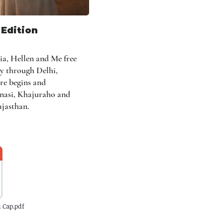
 Edition
dia, Hellen and Me free
y through Delhi,
re begins and
anasi, Khajuraho and
ajasthan.
1 Cap.pdf