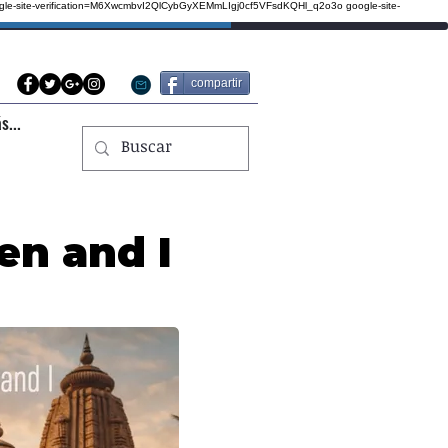
gle-site-verification=M6XwcmbvI2QlCybGyXEMmLIgj0cf5VFsdKQHl_q2o3o
google-site-
compartir
s...
len and I