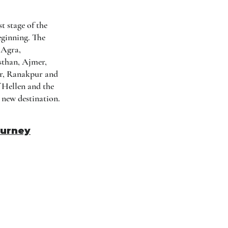
t stage of the
eginning. The
 Agra,
sthan, Ajmer,
ur, Ranakpur and
f Hellen and the
 new destination.
ourney