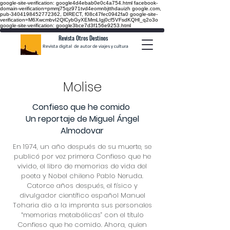
google-site-verification: google4d4ebab0e0c4a754.html
facebook-
domain-verification=pmmj75qz971tvd4eomnbjtthdauizh google.com,
pub-3404198452772362, DIRECT, f08c47fec0942fa0
google-site-
verification=M6XwcmbvI2QlCybGyXEMmLIgj0cf5VFsdKQHl_q2o3o
google-site-verification: google3bce7d3f156e9253.html
Revista Otros Destinos
Revista digital de autor de viajes y cultura
Molise
Confieso que he comido
Un reportaje de Miguel Ángel
Almodovar
En 1974, un año después de su muerte, se
publicó por vez primera Confieso que he
vivido, el libro de memorias de vida del
poeta y Nobel chileno Pablo Neruda.
Catorce años después, el físico y
divulgador científico español Manuel
Toharia dio a la imprenta sus personales
“memorias metabólicas” con el título
Confieso que he comido. Ahora, quien