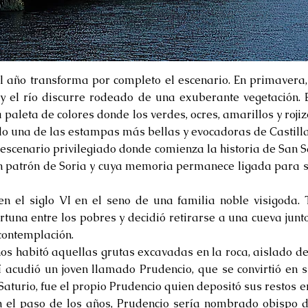
 año transforma por completo el escenario. En primavera, 
 y el río discurre rodeado de una exuberante vegetación. E
 paleta de colores donde los verdes, ocres, amarillos y rojiz
do una de las estampas más bellas y evocadoras de Castilla
escenario privilegiado donde comienza la historia de San S
n patrón de Soria y cuya memoria permanece ligada para s
 en el siglo VI en el seno de una familia noble visigoda.
rtuna entre los pobres y decidió retirarse a una cueva junto
 contemplación.
os habitó aquellas grutas excavadas en la roca, aislado d
llí acudió un joven llamado Prudencio, que se convirtió en 
 Saturio, fue el propio Prudencio quien depositó sus restos 
n el paso de los años, Prudencio sería nombrado obispo 