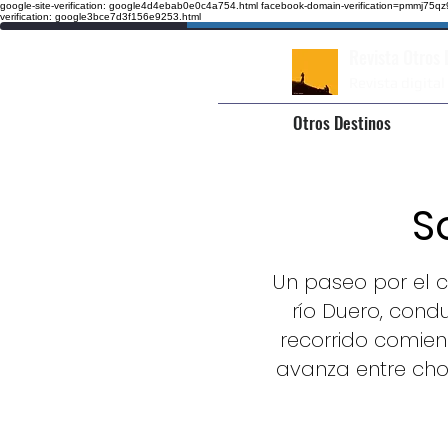
google-site-verification: google4d4ebab0e0c4a754.html
facebook-domain-verification=pmmj75
verification: google3bce7d3f156e9253.html
Revista Otros
Revista digital
Otros Destinos
S
Un paseo por el cé
río Duero, cond
recorrido comien
avanza entre cho