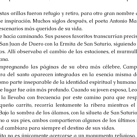
stas orillas fueron refugio y retiro, para otro gran nombre 
 de inspiración. Muchos siglos después, el poeta Antonio M
escenarios más queridos de su vida.
e hacía caminando. Sus paseos favoritos transcurrían preci
an Juan de Duero con la Ermita de San Saturio, siguiendo e
. Allí observaba el cambio de las estaciones, el murmull
lana.
impregnando las páginas de su obra más célebre, Campo
gura del santo aparecen integradas en la esencia misma d
como parte inseparable de la identidad espiritual y humana 
ste lugar fue aún más profundo. Cuando su joven esposa, Le
 la llevaba con frecuencia por este camino para que resp
ueño carrito, recorría lentamente la ribera mientras el
Bajo la sombra de los álamos, con la silueta de San Saturi
reno a sus pies, ambos compartieron algunos de los últimos
d cambiara para siempre el destino de sus vidas.
rmita no es únicamente acercarse a un monumento religioso.