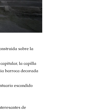
onstruida sobre la
apitular, la capilla
esia barroca decorada
antuario escondido
nteresantes de