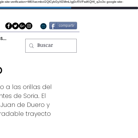
gle-site-verification=M6XwcmbvI2QlCybGyXEMmLIgj0cf5VFsdKQHl_q2o3o
google-site-
compartir
s...
o
 a las orillas del
es de Soria. El
 Juan de Duero y
radable trayecto