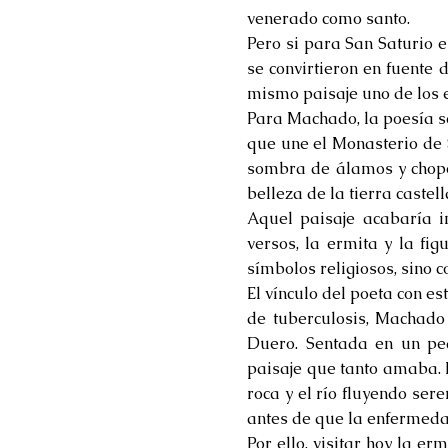
venerado como santo.
Pero si para San Saturio e
se convirtieron en fuente
mismo paisaje uno de los 
Para Machado, la poesía s
que une el Monasterio de S
sombra de álamos y chopos
belleza de la tierra castel
Aquel paisaje acabaría 
versos, la ermita y la fi
símbolos religiosos, sino 
El vínculo del poeta con e
de tuberculosis, Machado
Duero. Sentada en un peq
paisaje que tanto amaba. 
roca y el río fluyendo se
antes de que la enfermeda
Por ello, visitar hoy la e