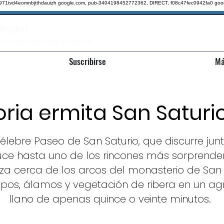
qz971tvd4eomnbjtthdauizh google.com, pub-3404198452772362, DIRECT, f08c47fec0942fa0
goo
 Destinos
 de autor de viajes y cultura
Suscribirse
Má
oria ermita San Saturi
lebre Paseo de San Saturio, que discurre junto
uce hasta uno de los rincones más sorprendent
za cerca de los arcos del monasterio de San
pos, álamos y vegetación de ribera en un ag
llano de apenas quince o veinte minutos.