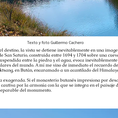
Texto y foto Guillermo Cachero
l destino, la vista se detiene inevitablemente en una imag
 de San Saturio, construida entre 1694 y 1704 sobre una cue
 suspendida entre la piedra y el agua, evoca inevitablemente
lares del mundo. A mí me vino de inmediato el recuerdo del
ktsang, en Bután, encaramado a un acantilado del Himalay
a exagerada. Si el monasterio butanés impresiona por desaf
 cautiva por la armonía con la que se integra en el paisaje 
nseparable del monumento.