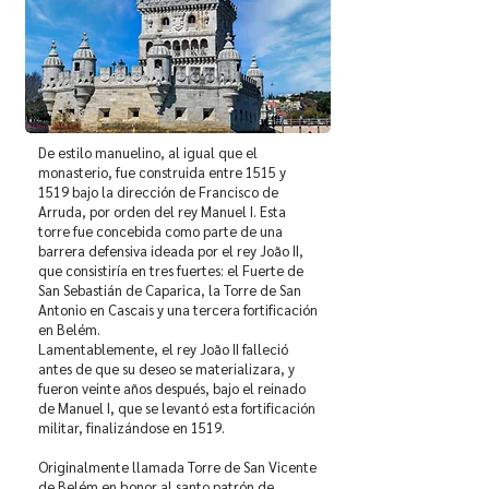
De estilo manuelino, al igual que el
monasterio, fue construida entre 1515 y
1519 bajo la dirección de Francisco de
Arruda, por orden del rey Manuel I. Esta
torre fue concebida como parte de una
barrera defensiva ideada por el rey João II,
que consistiría en tres fuertes: el Fuerte de
San Sebastián de Caparica, la Torre de San
Antonio en Cascais y una tercera fortificación
en Belém.
Lamentablemente, el rey João II falleció
antes de que su deseo se materializara, y
fueron veinte años después, bajo el reinado
de Manuel I, que se levantó esta fortificación
militar, finalizándose en 1519.
Originalmente llamada Torre de San Vicente
de Belém en honor al santo patrón de