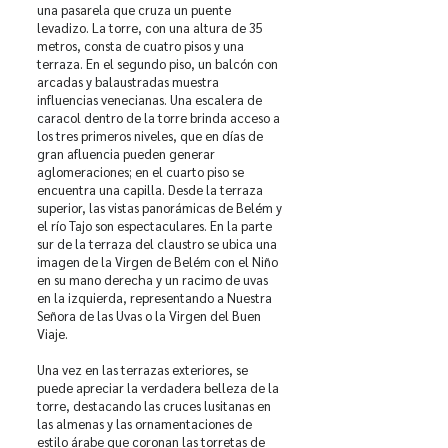
una pasarela que cruza un puente
levadizo. La torre, con una altura de 35
metros, consta de cuatro pisos y una
terraza. En el segundo piso, un balcón con
arcadas y balaustradas muestra
influencias venecianas. Una escalera de
caracol dentro de la torre brinda acceso a
los tres primeros niveles, que en días de
gran afluencia pueden generar
aglomeraciones; en el cuarto piso se
encuentra una capilla. Desde la terraza
superior, las vistas panorámicas de Belém y
el río Tajo son espectaculares. En la parte
sur de la terraza del claustro se ubica una
imagen de la Virgen de Belém con el Niño
en su mano derecha y un racimo de uvas
en la izquierda, representando a Nuestra
Señora de las Uvas o la Virgen del Buen
Viaje.
Una vez en las terrazas exteriores, se
puede apreciar la verdadera belleza de la
torre, destacando las cruces lusitanas en
las almenas y las ornamentaciones de
estilo árabe que coronan las torretas de