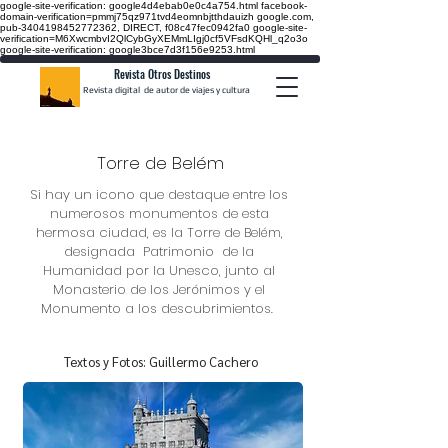
google-site-verification: google4d4ebab0e0c4a754.html
facebook-
domain-verification=pmmj75qz971tvd4eomnbjtthdauizh google.com,
pub-3404198452772362, DIRECT, f08c47fec0942fa0
google-site-
verification=M6XwcmbvI2QlCybGyXEMmLIgj0cf5VFsdKQHl_q2o3o
google-site-verification: google3bce7d3f156e9253.html
Revista Otros Destinos
Revista digital de autor de viajes y cultura
Torre de Belém
Si hay un icono que destaque entre los
numerosos monumentos de esta
hermosa ciudad, es la Torre de Belém,
designada Patrimonio de la
Humanidad por la Unesco, junto al
Monasterio de los Jerónimos y el
Monumento a los descubrimientos.
Textos y Fotos: Guillermo Cachero