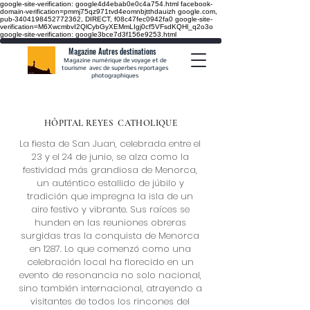
google-site-verification: google4d4ebab0e0c4a754.html
facebook-
domain-verification=pmmj75qz971tvd4eomnbjtthdauizh google.com,
pub-3404198452772362, DIRECT, f08c47fec0942fa0
google-site-
verification=M6XwcmbvI2QlCybGyXEMmLIgj0cf5VFsdKQHl_q2o3o
google-site-verification: google3bce7d3f156e9253.html
Magazine Autres destinations
Magazine numérique de voyage et de
tourisme avec de superbes reportages
photographiques
HÔPITAL REYES
CATHOLIQUE
La fiesta de San Juan, celebrada entre el
23 y el 24 de junio, se alza como la
festividad más grandiosa de Menorca,
un auténtico estallido de júbilo y
tradición que impregna la isla de un
aire festivo y vibrante. Sus raíces se
hunden en las reuniones obreras
surgidas tras la conquista de Menorca
en 1287. Lo que comenzó como una
celebración local ha florecido en un
evento de resonancia no solo nacional,
sino también internacional, atrayendo a
visitantes de todos los rincones del