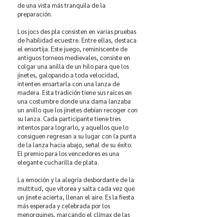
de una vista más tranquila de la
preparación.
Los jocs des pla consisten en varias pruebas
de habilidad ecuestre. Entre ellas, destaca
el ensortija. Este juego, reminiscente de
antiguos torneos medievales, consiste en
colgar una anilla de un hilo para que los
jinetes, galopando a toda velocidad,
intenten ensartarla con una lanza de
madera. Esta tradición tiene sus raíces en
una costumbre donde una dama lanzaba
un anillo que los jinetes debían recoger con
su lanza. Cada participante tiene tres
intentos para lograrlo, y aquellos que lo
consiguen regresan a su lugar con la punta
de la lanza hacia abajo, señal de su éxito.
El premio para los vencedores es una
elegante cucharilla de plata.
La emoción y la alegría desbordante de la
multitud, que vitorea y salta cada vez que
un jinete acierta, llenan el aire. Es la fiesta
más esperada y celebrada por los
menorquines, marcando el clímax de las