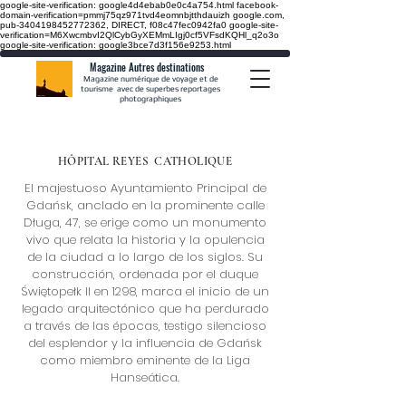
google-site-verification: google4d4ebab0e0c4a754.html
facebook-
domain-verification=pmmj75qz971tvd4eomnbjtthdauizh google.com,
pub-3404198452772362, DIRECT, f08c47fec0942fa0
google-site-
verification=M6XwcmbvI2QlCybGyXEMmLIgj0cf5VFsdKQHl_q2o3o
google-site-verification: google3bce7d3f156e9253.html
Magazine Autres destinations
Magazine numérique de voyage et de
tourisme avec de superbes reportages
photographiques
HÔPITAL REYES
CATHOLIQUE
El majestuoso Ayuntamiento Principal de
Gdańsk, anclado en la prominente calle
Długa, 47, se erige como un monumento
vivo que relata la historia y la opulencia
de la ciudad a lo largo de los siglos. Su
construcción, ordenada por el duque
Świętopełk II en 1298, marca el inicio de un
legado arquitectónico que ha perdurado
a través de las épocas, testigo silencioso
del esplendor y la influencia de Gdańsk
como miembro eminente de la Liga
Hanseática.