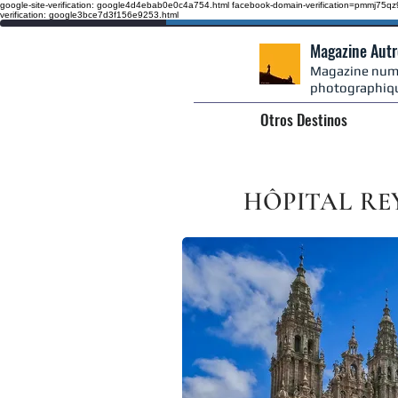
google-site-verification: google4d4ebab0e0c4a754.html
facebook-domain-verification=pmmj75
verification: google3bce7d3f156e9253.html
Magazine Aut
Magazine numé
photographiq
Otros Destinos
HÔPITAL RE