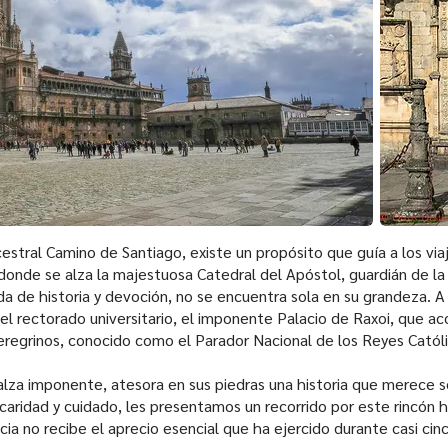
cestral Camino de Santiago, existe un propósito que guía a los viaj
donde se alza la majestuosa Catedral del Apóstol, guardián de la 
a de historia y devoción, no se encuentra sola en su grandeza. A 
l rectorado universitario, el imponente Palacio de Raxoi, que a
peregrinos, conocido como el Parador Nacional de los Reyes Catól
alza imponente, atesora en sus piedras una historia que merece s
caridad y cuidado, les presentamos un recorrido por este rincón h
 no recibe el aprecio esencial que ha ejercido durante casi cinc