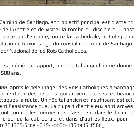
amino de Santiago, son objectif principal est d'atteindr
e de l'Apôtre et de visiter la tombe du disciple du Chri
lace qui l'entoure, outre la cathédrale, le Colegio 
Palacio de Raxoi, siège du conseil municipal de Santiago e
dor Nacional de los Rois Catholiques.
s est dédié ce rapport, un hôpital auquel on ne donne p
e 500 ans.
8 après le pèlerinage des Rois Catholiques à Santiago.
t lamentable des pèlerins qui arrivent épuisés et beauc
taques la route. Un hôpital ancien et insuffisant est celu
t l'assistance due. La plupart d'entre eux sont arrivés 
 tout comme les mêmes rois l'assurent dans le docume
 le sol de la cathédrale et dans d'autres lieux, pour n
."_cc781905-5cde - 3194-bb3b-136bad5cf58d_