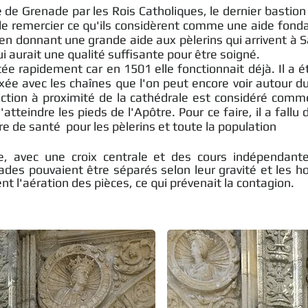
 de Grenade par les Rois Catholiques, le dernier bastio
e remercier ce qu'ils considèrent comme une aide fonda
en donnant une grande aide aux pèlerins qui arrivent à 
i aurait une qualité suffisante pour être soigné.
 rapidement car en 1501 elle fonctionnait déjà. Il a ét
fixée avec les chaînes que l'on peut encore voir autour d
ruction à proximité de la cathédrale est considéré comme
d'atteindre les pieds de l'Apôtre. Pour ce faire, il a fallu
tre de santé pour les pèlerins et toute la population
re, avec une croix centrale et des cours indépendante
alades pouvaient être séparés selon leur gravité et le
nt l'aération des pièces, ce qui prévenait la contagion.