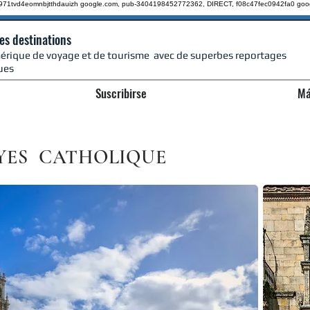
qz971tvd4eomnbjtthdauizh google.com, pub-3404198452772362, DIRECT, f08c47fec0942fa0
goo
res destinations
rique de voyage et de tourisme avec de superbes reportages
ues
Suscribirse
Má
YES
CATHOLIQUE