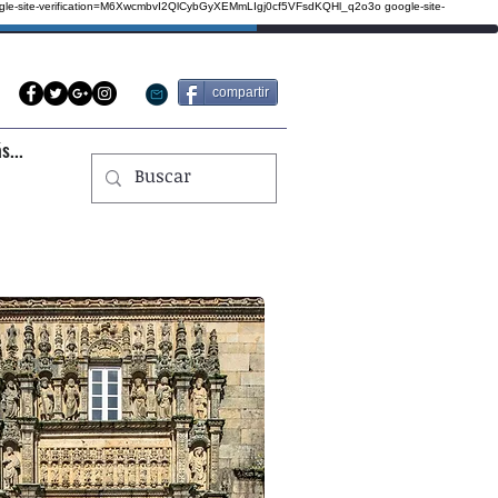
gle-site-verification=M6XwcmbvI2QlCybGyXEMmLIgj0cf5VFsdKQHl_q2o3o
google-site-
compartir
s...