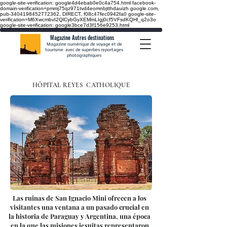
google-site-verification: google4d4ebab0e0c4a754.html
facebook-
domain-verification=pmmj75qz971tvd4eomnbjtthdauizh google.com,
pub-3404198452772362, DIRECT, f08c47fec0942fa0
google-site-
verification=M6XwcmbvI2QlCybGyXEMmLIgj0cf5VFsdKQHl_q2o3o
google-site-verification: google3bce7d3f156e9253.html
Magazine Autres destinations
Magazine numérique de voyage et de
tourisme avec de superbes reportages
photographiques
HÔPITAL REYES
CATHOLIQUE
Las ruinas de San Ignacio Mini ofrecen a los
visitantes una ventana a un pasado crucial en
la historia de Paraguay y Argentina, una época
en la que las misiones jesuitas representaron