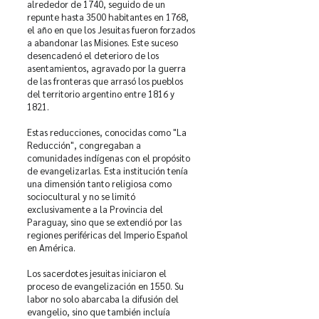
alrededor de 1740, seguido de un
repunte hasta 3500 habitantes en 1768,
el año en que los Jesuitas fueron forzados
a abandonar las Misiones. Este suceso
desencadenó el deterioro de los
asentamientos, agravado por la guerra
de las fronteras que arrasó los pueblos
del territorio argentino entre 1816 y
1821.
Estas reducciones, conocidas como "La
Reducción", congregaban a
comunidades indígenas con el propósito
de evangelizarlas. Esta institución tenía
una dimensión tanto religiosa como
sociocultural y no se limitó
exclusivamente a la Provincia del
Paraguay, sino que se extendió por las
regiones periféricas del Imperio Español
en América.
Los sacerdotes jesuitas iniciaron el
proceso de evangelización en 1550. Su
labor no solo abarcaba la difusión del
evangelio, sino que también incluía