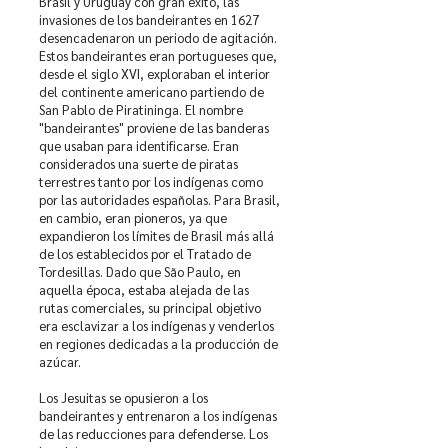
Brasil y Uruguay con gran éxito, las
invasiones de los bandeirantes en 1627
desencadenaron un periodo de agitación.
Estos bandeirantes eran portugueses que,
desde el siglo XVI, exploraban el interior
del continente americano partiendo de
San Pablo de Piratininga. El nombre
"bandeirantes" proviene de las banderas
que usaban para identificarse. Eran
considerados una suerte de piratas
terrestres tanto por los indígenas como
por las autoridades españolas. Para Brasil,
en cambio, eran pioneros, ya que
expandieron los límites de Brasil más allá
de los establecidos por el Tratado de
Tordesillas. Dado que São Paulo, en
aquella época, estaba alejada de las
rutas comerciales, su principal objetivo
era esclavizar a los indígenas y venderlos
en regiones dedicadas a la producción de
azúcar.
Los Jesuitas se opusieron a los
bandeirantes y entrenaron a los indígenas
de las reducciones para defenderse. Los