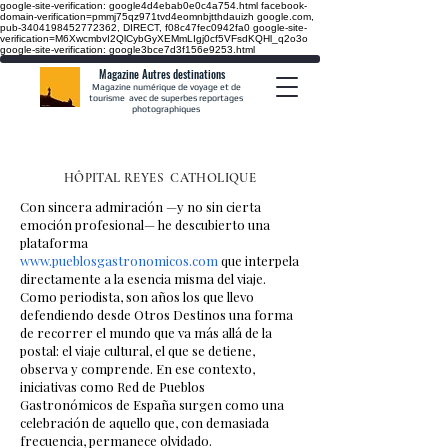
google-site-verification: google4d4ebab0e0c4a754.html
facebook-
domain-verification=pmmj75qz971tvd4eomnbjtthdauizh google.com,
pub-3404198452772362, DIRECT, f08c47fec0942fa0
google-site-
verification=M6XwcmbvI2QlCybGyXEMmLIgj0cf5VFsdKQHl_q2o3o
google-site-verification: google3bce7d3f156e9253.html
Magazine Autres destinations
Magazine numérique de voyage et de
tourisme avec de superbes reportages
photographiques
HÔPITAL REYES
CATHOLIQUE
Con sincera admiración —y no sin cierta
emoción profesional— he descubierto una
plataforma
www.pueblosgastronomicos.com
que interpela
directamente a la esencia misma del viaje.
Como periodista, son años los que llevo
defendiendo desde Otros Destinos una forma
de recorrer el mundo que va más allá de la
postal: el viaje cultural, el que se detiene,
observa y comprende. En ese contexto,
iniciativas como Red de Pueblos
Gastronómicos de España surgen como una
celebración de aquello que, con demasiada
frecuencia, permanece olvidado.