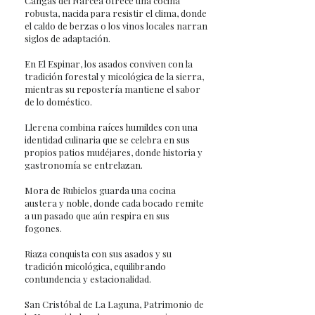
Cangas del Narcea ofrece una cocina
robusta, nacida para resistir el clima, donde
el caldo de berzas o los vinos locales narran
siglos de adaptación.
En El Espinar, los asados conviven con la
tradición forestal y micológica de la sierra,
mientras su repostería mantiene el sabor
de lo doméstico.
Llerena combina raíces humildes con una
identidad culinaria que se celebra en sus
propios patios mudéjares, donde historia y
gastronomía se entrelazan.
Mora de Rubielos guarda una cocina
austera y noble, donde cada bocado remite
a un pasado que aún respira en sus
fogones.
Riaza conquista con sus asados y su
tradición micológica, equilibrando
contundencia y estacionalidad.
San Cristóbal de La Laguna, Patrimonio de