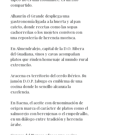
compartido.
Alhaurín el Grande despliega una
gastronomía ligada a la huerta y al pan
cateto, donde recetas como las sopas
cachorreñas o los mojetes conviven con
una repostería de herencia morisca.
En Almendralejo, capital de la D.O. Ribera
del Guadiana, vinos y cavas acompañan
platos que rinden homenaje al mundo rural
extremeño.
Aracena es territorio del cerdo ibérico. Su
jamón D.O.P. Jabugo es emblema de una
cocina donde lo sencillo alcanza la
excelencia.
En Baena, el aceite con denominación de
origen marca el carácter de platos como el
salmorejo con berenjenas o el empedraíllo,
en un diálogo entre tradición y herencia
árabe.