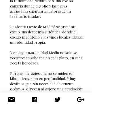
la Humanidad, seduce con una cocina
canaria donde el gofio y las papas
arrugadas cuentan la historia de un
territorio insular.
La Sierra Oeste de Madrid se presenta
como una despensa auténtica, donde el
cocido madrileño y los vinos locales dibujan
una identidad propia.
Y en Sigüenza, la Edad Media no solo se
recorre: se saborea en cada plato, en cada
receta heredada.
Porque hay viajes que no se miden en
kilómetros, sino en profundidad. Y hay
destinos que, sin necesidad de cruzar
océanos, ofrecen al viajero una revelación:
la de descubrir que, a veces, el verdadero fin
del mundo comienza mucho más cerca de lo
que imaginamos.
www.pueblosgastronomicos.com