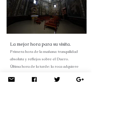
La mejor hora para su visita.
Primera hora de la mañana: tranquilidad
absoluta y reflejos sobre el Duero.
Última hora de la tarde: la roca adquiere
tonos dorados y rojizos.
Otoño: los chopos del paseo se tiñen de
amarillo y ocre.
Primavera: el río suele llevar más caudal y
la vegetación está en su mejor momento.
Más que un monumento, San Saturio es una
experiencia. La combinación de leyenda,
arte barroco, naturaleza y espiritualidad