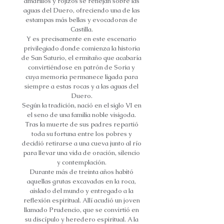
amarillos y rojizos se reflejan sobre las
aguas del Duero, ofreciendo una de las
estampas más bellas y evocadoras de
Castilla.
Y es precisamente en este escenario
privilegiado donde comienza la historia
de San Saturio, el ermitaño que acabaría
convirtiéndose en patrón de Soria y
cuya memoria permanece ligada para
siempre a estas rocas y a las aguas del
Duero.
Según la tradición, nació en el siglo VI en
el seno de una familia noble visigoda.
Tras la muerte de sus padres repartió
toda su fortuna entre los pobres y
decidió retirarse a una cueva junto al río
para llevar una vida de oración, silencio
y contemplación.
Durante más de treinta años habitó
aquellas grutas excavadas en la roca,
aislado del mundo y entregado a la
reflexión espiritual. Allí acudió un joven
llamado Prudencio, que se convirtió en
su discípulo y heredero espiritual. A la