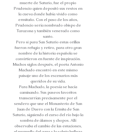
muerte de Saturio, fue el propio
Prudencio quien depositó sus restos en
la cueva donde había vivido como
ermitaño. Con el paso de los años,
Prudencio sería nombrado obispo de
Tarazona y también venerado como
santo.
Pero si para San Saturio estas orillas
fueron refugio y retiro, para otro gran
nombre de la historia española se
convirtieron en fuente de inspiración.
Muchos siglos después, el poeta Antonio
Machado encontró en este mismo
paisaje uno de los escenarios más
queridos de su vida.
Para Machado, la poesía se hacía
caminando. Sus paseos favoritos
transcurrían precisamente por el
sendero que une el Monasterio de San
Juan de Duero con la Ermita de San
Saturio, siguiendo el curso del río bajo la
sombra de álamos y chopos. Allí
observaba el cambio de las estaciones,
el murmullo del agua y la sobria belleza