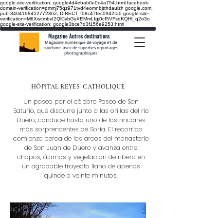
google-site-verification: google4d4ebab0e0c4a754.html
facebook-
domain-verification=pmmj75qz971tvd4eomnbjtthdauizh google.com,
pub-3404198452772362, DIRECT, f08c47fec0942fa0
google-site-
verification=M6XwcmbvI2QlCybGyXEMmLIgj0cf5VFsdKQHl_q2o3o
google-site-verification: google3bce7d3f156e9253.html
Magazine Autres destinations
Magazine numérique de voyage et de
tourisme avec de superbes reportages
photographiques
HÔPITAL REYES
CATHOLIQUE
Un paseo por el célebre Paseo de San
Saturio, que discurre junto a las orillas del río
Duero, conduce hasta uno de los rincones
más sorprendentes de Soria. El recorrido
comienza cerca de los arcos del monasterio
de San Juan de Duero y avanza entre
chopos, álamos y vegetación de ribera en
un agradable trayecto llano de apenas
quince o veinte minutos.