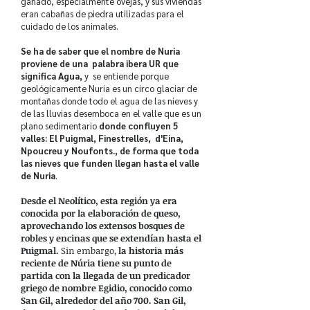
ganado, especialmente ovejas, y sus viviendas
eran cabañas de piedra utilizadas para el
cuidado de los animales.
Se ha de saber que el nombre de Nuria
proviene de una palabra ibera UR que
significa Agua,
y se entiende porque
geológicamente Nuria es un circo glaciar de
montañas donde todo el agua de las nieves y
de las lluvias desemboca en el valle que es un
plano sedimentario
donde confluyen 5
valles: El Puigmal, Finestrelles, d'Eina,
Npoucreu y Noufonts., de forma que toda
las nieves que funden llegan hasta el valle
de Nuria
.
Desde el Neolítico, esta región ya era
conocida por la elaboración de queso,
aprovechando los extensos bosques de
robles y encinas que se extendían hasta el
Puigmal.
Sin embargo,
la historia más
reciente de Núria tiene su punto de
partida con la llegada de un predicador
griego de nombre Egidio, conocido como
San Gil, alrededor del año 700.
San Gil,