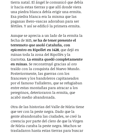
tierra natal. El ángel le comunicó que debía
ir hacia estas tierras y que allí donde viera
una piedra blanca debía erigir una ermita.
Esa piedra blanca era la misma que las
paganas ibero-vascas adoraban para ser
fértiles. Y así se edificó la primera ermita.
Aunque se aprecia a un lado de la ermita la
fecha de 1615,
se ha de tener presente el
terremoto que asoló Cataluña, con
epicentro en Ripollet en 1428
, que dejó en
ruinas toda la zona del Ripollès y la
Garrotxa.
La ermita quedó completamente
en ruinas.
Se reconstruyó gracias al oro
traído con la conquista del Nuevo Mundo.
Posteriormente, las guerras con los
franceses y los bandoleros capitaneados
por el famoso Tallaferro, que se refugiaban
entre estas montañas para atracar a los
peregrinos, deterioraron la ermita, que
acabó medio abandonada.
Otra de las historias del Valle de Núria tiene
que ver con la peste negra. Dado que la
gente abandonaba las ciudades, se creó la
creencia por parte del clero de que la Virgen
de Núria curaba la peste negra. Muchos se
trasladaron hasta estas tierras para buscar