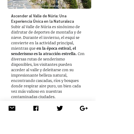
Ascender al Valle de Núria: Una
Experiencia Única en la Naturaleza
Subir al Valle de Núria es sinónimo de
disfrutar de deportes de montaña y de
nieve. Durante el invierno, el esquí se
convierte en la actividad principal,
mientras que
en la época estival, el
senderismo es la atracción estrella.
Con
diversas rutas de senderismo
disponibles, los visitantes pueden
acceder al valle y deleitarse con su
impresionante belleza natural,
encontrando cascadas, ríos y bosques
donde respirar aire puro, un bien cada
vez más valioso en nuestras
contaminadas ciudades.
El Camino Viejo: Un Viaje a Través de la
Historia y la Naturaleza
Una de las rutas más populares es el
camino de Queralbs a Núria, conocido
como el "Camí Vell".
Utilizado desde
tiempos pasados como camino de