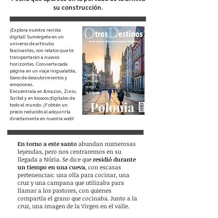
su construcción.
¡Explora nuestra revista
digital! Sumérgete en un
universo de artículos
fascinantes, con relatos que te
transportarán a nuevos
horizontes. Convierte cada
página en un viaje inigualable,
lleno de descubrimientos y
emociones.
Encuéntrala en Amazon, Zinio,
Scribd y en kioscos digitales de
todo el mundo. ¡Y obtén un
precio reducido al adquirirla
directamente en nuestra web!
En torno a este santo
abundan numerosas
leyendas, pero nos centraremos en su
llegada a Núria. Se dice que
residió durante
un tiempo en una cueva
, con escasas
pertenencias: una olla para cocinar, una
cruz y una campana que utilizaba para
llamar a los pastores, con quienes
compartía el grano que cocinaba. Junto a la
cruz, una imagen de la Virgen en el valle.