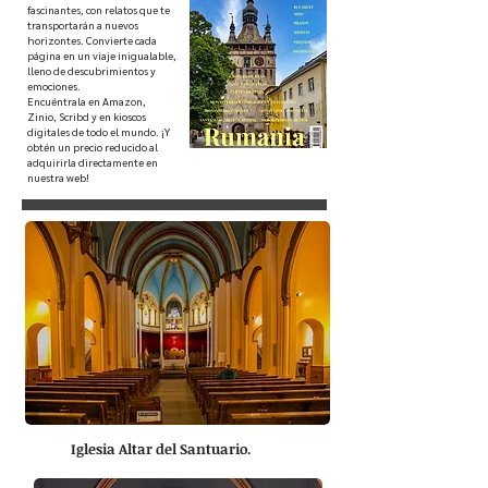
fascinantes, con relatos que te
transportarán a nuevos
horizontes. Convierte cada
página en un viaje inigualable,
lleno de descubrimientos y
emociones.
Encuéntrala en Amazon,
Zinio, Scribd y en kioscos
digitales de todo el mundo. ¡Y
obtén un precio reducido al
adquirirla directamente en
nuestra web!
Iglesia Altar del Santuario.