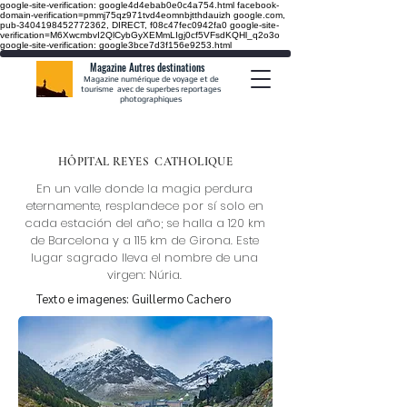
google-site-verification: google4d4ebab0e0c4a754.html
facebook-
domain-verification=pmmj75qz971tvd4eomnbjtthdauizh google.com,
pub-3404198452772362, DIRECT, f08c47fec0942fa0
google-site-
verification=M6XwcmbvI2QlCybGyXEMmLIgj0cf5VFsdKQHl_q2o3o
google-site-verification: google3bce7d3f156e9253.html
Magazine Autres destinations
Magazine numérique de voyage et de
tourisme avec de superbes reportages
photographiques
HÔPITAL REYES
CATHOLIQUE
En un valle donde la magia perdura
eternamente, resplandece por sí solo en
cada estación del año; se halla a 120 km
de Barcelona y a 115 km de Girona. Este
lugar sagrado lleva el nombre de una
virgen: Núria.
Texto e imagenes: Guillermo Cachero