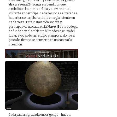
esta sinergia entre arte y vino.
A lo largo del
día
presenta 24 gongs suspendidos que
simbolizan las horas del día y convierten al
visitante en partícipe: cada persona es invitada a
hacerlos sonar, liberando la energía latente en
cada pieza. Esta instalación sonora y
participativa, ubicada en la
Nave II
de la bodega,
se funde con el ambiente húmedo y oscuro del
lugar, evocando un refugio atemporal donde el
paso del tiempo se convierte en un canto a la
creación.
Cada palabra grabada en los gongs —hueca,