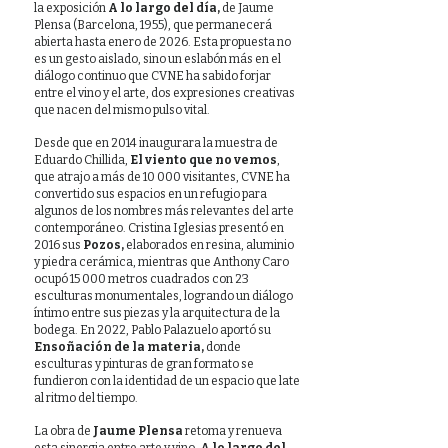
la exposición
A lo largo del día,
de Jaume
Plensa (Barcelona, 1955), que permanecerá
abierta hasta enero de 2026. Esta propuesta no
es un gesto aislado, sino un eslabón más en el
diálogo continuo que CVNE ha sabido forjar
entre el vino y el arte, dos expresiones creativas
que nacen del mismo pulso vital.
Desde que en 2014 inaugurara la muestra de
Eduardo Chillida,
El viento que no vemos
,
que atrajo a más de 10 000 visitantes, CVNE ha
convertido sus espacios en un refugio para
algunos de los nombres más relevantes del arte
contemporáneo. Cristina Iglesias presentó en
2016 sus
Pozos,
elaborados en resina, aluminio
y piedra cerámica, mientras que Anthony Caro
ocupó 15 000 metros cuadrados con 23
esculturas monumentales, logrando un diálogo
íntimo entre sus piezas y la arquitectura de la
bodega. En 2022, Pablo Palazuelo aportó su
Ensoñación de la materia,
donde
esculturas y pinturas de gran formato se
fundieron con la identidad de un espacio que late
al ritmo del tiempo.
La obra de
Jaume Plensa
retoma y renueva