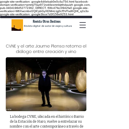
google-site-verification: google4d4ebab0e0c4a754.html
facebook-
domain-verification=pmmj75qz971tvd4eomnbjtthdauizh google.com,
pub-3404198452772362, DIRECT, f08c47fec0942fa0
google-site-
verification=M6XwcmbvI2QlCybGyXEMmLIgj0cf5VFsdKQHl_q2o3o
google-site-verification: google3bce7d3f156e9253.html
Revista Otros Destinos
Revista digital de autor de viajes y cultura
CVNE y el arte: Jaume Plensa retoma el
diálogo entre creación y vino
La bodega CVNE, ubicada en el histórico Barrio
de la Estación de Haro, vuelve a entrelazar su
nombre con el arte contemporáneo a través de