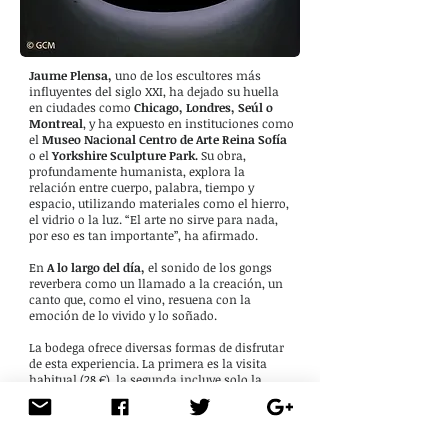
Jaume Plensa,
uno de los escultores más
influyentes del siglo XXI, ha dejado su huella
en ciudades como
Chicago, Londres, Seúl o
Montreal
, y ha expuesto en instituciones como
el
Museo Nacional Centro de Arte Reina Sofía
o el
Yorkshire Sculpture Park.
Su obra,
profundamente humanista, explora la
relación entre cuerpo, palabra, tiempo y
espacio, utilizando materiales como el hierro,
el vidrio o la luz. “El arte no sirve para nada,
por eso es tan importante”, ha afirmado.
En
A lo largo del día,
el sonido de los gongs
reverbera como un llamado a la creación, un
canto que, como el vino, resuena con la
emoción de lo vivido y lo soñado.
La bodega ofrece diversas formas de disfrutar
de esta experiencia. La primera es la visita
habitual (28 €), la segunda incluye solo la
exposición y degustación del vino Asúa (12 €), y
la tercera es la experiencia
Vinos A lo largo del
día
(40 €), que propone una cata de cuatro
vinos vinculados a cuatro de los gongs de la