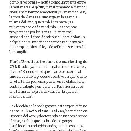
como si respirara— actúa como un puente entre
la materia y el espíritu, transformando el tiempo
lineal en un tiempo emocional y suspendido. Así,
la obra de Plensa se sumerge en la esencia
misma del vino, que también renace y se
reinventa con cada vendimia. Las sombras
proyectadas por los gongs —cilíndricas,
suspendidas, llenas de misterio— recuerdan un
eclipse de sol, un renacer perpetuo que invita a
contemplar lo invisible, a descifrar el susurro de
lo intangible.
María Urrutia, directora de marketing de
CVNE
, subraya la afinidad natural entre el arte y
el vino: “Entendemos que el arte se acerca al
vino en cuanto al proceso creativo y a que, como
en el arte, las personas ponen en su elaboración
sentido, talento y emociones. Para nosotros es
una forma de expresión vital con la que nos
identificamos”.
La elección de la bodega para esta exposición no
es casual.
Rocío Plana Freixas,
licenciada en
Historia del Arte y doctoranda en una tesis sobre
Plensa, explica que la obra de los gongs
establece una relación sinérgica con espacios