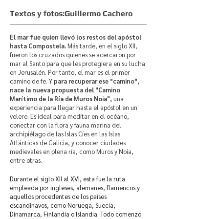
Textos y fotos:Guillermo Cachero
El mar fue quien llevó los restos del apóstol
hasta Compostela.
Más tarde, en el siglo XII,
fueron los cruzados quienes se acercaron por
mar al Santo para que les protegiera en su lucha
en Jerusalén. Por tanto, el mar es el primer
camino de fe. Y
para recuperar ese "camino",
nace la nueva propuesta del "Camino
Marítimo de la Ría de Muros Noia",
una
experiencia para llegar hasta el apóstol en un
velero. Es ideal para meditar en el océano,
conectar con la flora y fauna marina del
archipiélago de las Islas Cíes en las Islas
Atlánticas de Galicia, y conocer ciudades
medievales en plena ría, como Muros y Noia,
entre otras.
Durante el siglo XII al XVI, esta fue la ruta
empleada por ingleses, alemanes, flamencos y
aquellos procedentes de los países
escandinavos, como Noruega, Suecia,
Dinamarca, Finlandia o Islandia. Todo comenzó