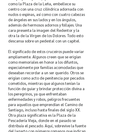
como la Plaza de la Leña, embellece su
centro con una cruz cilíndrica adornada con
nudos o espinas, así como con cuatro cabezas
de ángeles en sus lados y en los ángulos,
además de hermosos adornos y follajes. Una
cara presenta la imagen del Redentor y la
otra la de la Virgen de los Dolores. Todo esto
descansa sobre un pedestal con un capitel.
El significado de estos cruceiros puede variar
ampliamente. Algunos creen que se erigían
como memoriales en honor a los difuntos,
especialmente por familias acomodadas que
deseaban recordar a un ser querido. Otros se
erigían como acto de penitencia por pecados
cometidos, mientras que algunos tenían la
función de guiar y brindar protección divina a
los peregrinos, ya que enfrentaban
enfermedades y robos, peligros frecuentes
para aquellos que emprendían el Camino de
Santiago, incluso hasta finales del siglo XX.
Otra plaza significativa es la Plaza de la
Pescadería Vieja, donde en el pasado se
distribuía el pescado. Aquí, sobrevive la fuente
del lagarto con números romanos que indican