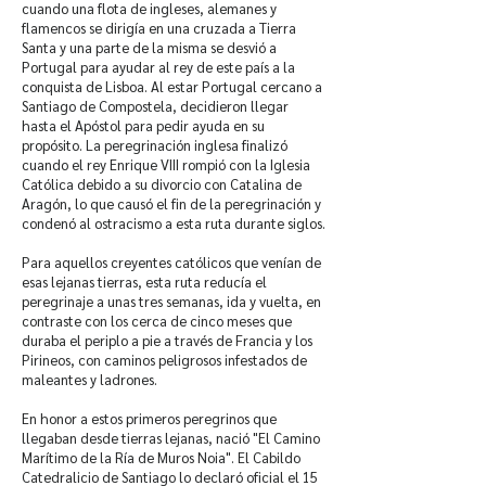
cuando una flota de ingleses, alemanes y
flamencos se dirigía en una cruzada a Tierra
Santa y una parte de la misma se desvió a
Portugal para ayudar al rey de este país a la
conquista de Lisboa. Al estar Portugal cercano a
Santiago de Compostela, decidieron llegar
hasta el Apóstol para pedir ayuda en su
propósito. La peregrinación inglesa finalizó
cuando el rey Enrique VIII rompió con la Iglesia
Católica debido a su divorcio con Catalina de
Aragón, lo que causó el fin de la peregrinación y
condenó al ostracismo a esta ruta durante siglos.
Para aquellos creyentes católicos que venían de
esas lejanas tierras, esta ruta reducía el
peregrinaje a unas tres semanas, ida y vuelta, en
contraste con los cerca de cinco meses que
duraba el periplo a pie a través de Francia y los
Pirineos, con caminos peligrosos infestados de
maleantes y ladrones.
En honor a estos primeros peregrinos que
llegaban desde tierras lejanas, nació "El Camino
Marítimo de la Ría de Muros Noia". El Cabildo
Catedralicio de Santiago lo declaró oficial el 15