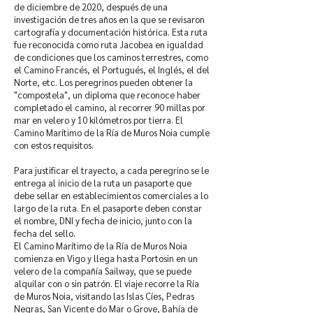
de diciembre de 2020, después de una
investigación de tres años en la que se revisaron
cartografía y documentación histórica. Esta ruta
fue reconocida como ruta Jacobea en igualdad
de condiciones que los caminos terrestres, como
el Camino Francés, el Portugués, el Inglés, el del
Norte, etc. Los peregrinos pueden obtener la
"compostela", un diploma que reconoce haber
completado el camino, al recorrer 90 millas por
mar en velero y 10 kilómetros por tierra. El
Camino Marítimo de la Ría de Muros Noia cumple
con estos requisitos.
Para justificar el trayecto, a cada peregrino se le
entrega al inicio de la ruta un pasaporte que
debe sellar en establecimientos comerciales a lo
largo de la ruta. En el pasaporte deben constar
el nombre, DNI y fecha de inicio, junto con la
fecha del sello.
El Camino Marítimo de la Ría de Muros Noia
comienza en Vigo y llega hasta Portosin en un
velero de la compañía Sailway, que se puede
alquilar con o sin patrón. El viaje recorre la Ría
de Muros Noia, visitando las Islas Cíes, Pedras
Negras, San Vicente do Mar o Grove, Bahía de