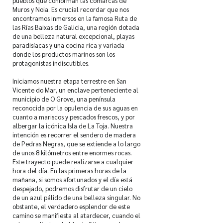
pueblos que conforman las comarcas de
Muros y Noia. Es crucial recordar que nos
encontramos inmersos en la famosa Ruta de
las Rías Baixas de Galicia, una región dotada
de una belleza natural excepcional, playas
paradisíacas y una cocina rica y variada
donde los productos marinos son los
protagonistas indiscutibles.
Iniciamos nuestra etapa terrestre en San
Vicente do Mar, un enclave perteneciente al
municipio de O Grove, una península
reconocida por la opulencia de sus aguas en
cuanto a mariscos y pescados frescos, y por
albergar la icónica Isla de La Toja. Nuestra
intención es recorrer el sendero de madera
de Pedras Negras, que se extiende a lo largo
de unos 8 kilómetros entre enormes rocas.
Este trayecto puede realizarse a cualquier
hora del día. En las primeras horas de la
mañana, si somos afortunados y el día está
despejado, podremos disfrutar de un cielo
de un azul pálido de una belleza singular. No
obstante, el verdadero esplendor de este
camino se manifiesta al atardecer, cuando el