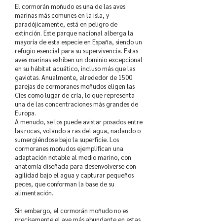
El cormorán moñudo es una de las aves
marinas más comunes en la isla, y
paradójicamente, está en peligro de
extinción. Este parque nacional alberga la
mayoría de esta especie en España, siendo un
refugio esencial para su supervivencia. Estas
aves marinas exhiben un dominio excepcional
en su hábitat acuático, incluso más que las
gaviotas. Anualmente, alrededor de 1500
parejas de cormoranes moñudos eligen las
Cíes como lugar de cría, lo que representa
una de las concentraciones más grandes de
Europa.
A menudo, se los puede avistar posados entre
las rocas, volando a ras del agua, nadando o
sumergiéndose bajo la superficie. Los
cormoranes moñudos ejemplifican una
adaptación notable al medio marino, con
anatomía diseñada para desenvolverse con
agilidad bajo el agua y capturar pequeños
peces, que conforman la base de su
alimentación.
Sin embargo, el cormorán moñudo no es
precisamente el ave más abundante en estas