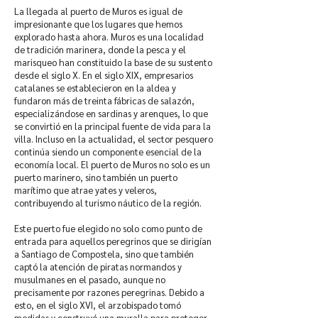
La llegada al puerto de Muros es igual de
impresionante que los lugares que hemos
explorado hasta ahora. Muros es una localidad
de tradición marinera, donde la pesca y el
marisqueo han constituido la base de su sustento
desde el siglo X. En el siglo XIX, empresarios
catalanes se establecieron en la aldea y
fundaron más de treinta fábricas de salazón,
especializándose en sardinas y arenques, lo que
se convirtió en la principal fuente de vida para la
villa. Incluso en la actualidad, el sector pesquero
continúa siendo un componente esencial de la
economía local. El puerto de Muros no solo es un
puerto marinero, sino también un puerto
marítimo que atrae yates y veleros,
contribuyendo al turismo náutico de la región.
Este puerto fue elegido no solo como punto de
entrada para aquellos peregrinos que se dirigían
a Santiago de Compostela, sino que también
captó la atención de piratas normandos y
musulmanes en el pasado, aunque no
precisamente por razones peregrinas. Debido a
esto, en el siglo XVI, el arzobispado tomó
medidas y construyó una muralla para proteger