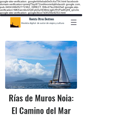
google-site-verification: google4d4ebab0e0c4a754.html
facebook-
domain-verification=pmmj75qz971tvd4eomnbjtthdauizh google.com,
pub-3404198452772362, DIRECT, f08c47fec0942fa0
google-site-
verification=M6XwcmbvI2QlCybGyXEMmLIgj0cf5VFsdKQHl_q2o3o
google-site-verification: google3bce7d3f156e9253.html
Revista Otros Destinos
Revista digital de autor de viajes y cultura
Rías de Muros Noia:
El Camino del Mar