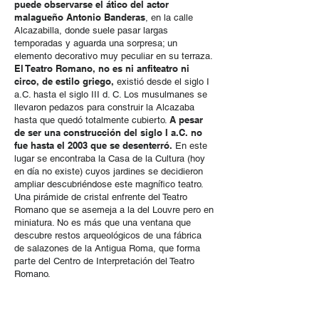
puede observarse el ático del actor
malagueño Antonio Banderas
, en la calle
Alcazabilla, donde suele pasar largas
temporadas y aguarda una sorpresa; un
elemento decorativo muy peculiar en su terraza.
El Teatro Romano, no es ni anfiteatro ni
circo, de estilo griego,
existió desde el siglo I
a.C. hasta el siglo III d. C. Los musulmanes se
llevaron pedazos para construir la Alcazaba
A pesar
hasta que quedó totalmente cubierto.
de ser una construcción del siglo I a.C. no
fue hasta el 2003 que se desenterró.
En este
lugar se encontraba la Casa de la Cultura (hoy
en día no existe) cuyos jardines se decidieron
ampliar descubriéndose este magnífico teatro.
Una pirámide de cristal enfrente del Teatro
Romano que se asemeja a la del Louvre pero en
miniatura. No es más que una ventana que
descubre restos arqueológicos de una fábrica
de salazones de la Antigua Roma, que forma
parte del Centro de Interpretación del Teatro
Romano.