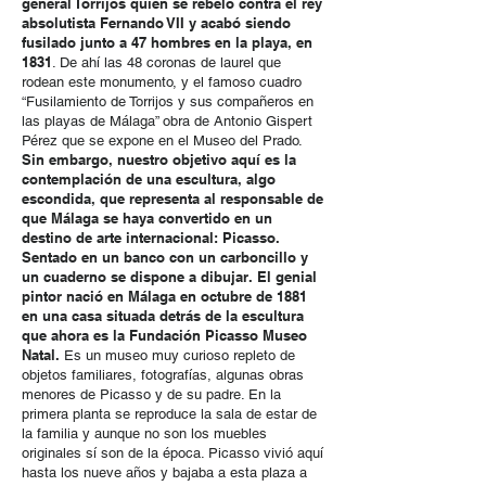
general Torrijos quien se rebeló contra el rey
absolutista Fernando VII y acabó siendo
fusilado junto a 47 hombres en la playa, en
1831
. De ahí las 48 coronas de laurel que
rodean este monumento, y el famoso cuadro
“Fusilamiento de Torrijos y sus compañeros en
las playas de Málaga” obra de Antonio Gispert
Pérez que se expone en el Museo del Prado.
Sin embargo, nuestro objetivo aquí es la
contemplación de una escultura, algo
escondida, que representa al responsable de
que Málaga se haya convertido en un
destino de arte internacional: Picasso.
Sentado en un banco con un carboncillo y
un cuaderno se dispone a dibujar.
El genial
pintor nació en Málaga en octubre de 1881
en una casa situada detrás de la escultura
que ahora es la Fundación Picasso Museo
Natal.
Es un museo muy curioso repleto de
objetos familiares, fotografías, algunas obras
menores de Picasso y de su padre. En la
primera planta se reproduce la sala de estar de
la familia y aunque no son los muebles
originales sí son de la época. Picasso vivió aquí
hasta los nueve años y bajaba a esta plaza a