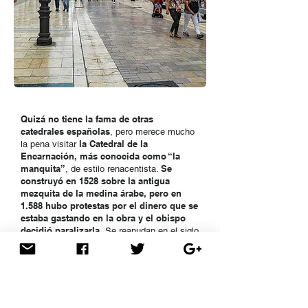
Quizá no tiene la fama de otras
catedrales españolas
, pero merece mucho
la Catedral de la
la pena visitar
Encarnación, más conocida como “la
manquita”
Se
, de estilo renacentista.
construyó en 1528 sobre la antigua
mezquita de la medina árabe, pero en
1.588 hubo protestas por el dinero que se
estaba gastando en la obra y el obispo
decidió paralizarla.
Se reanudan en el siglo
XVIII, pero la falta de presupuesto provocó
otra vez su paralización en 1.782 y quedó
inconclusa. Es por ello que falta la torre sur,
de ahí su apodo “la manquita”, y otros
la
elementos como puede observarse en
plaza del Obispo. Sin duda, una de las