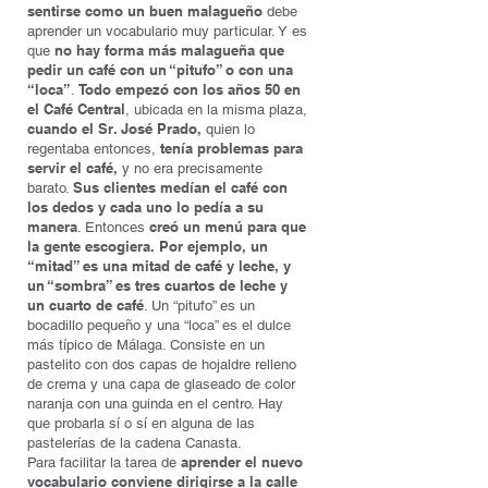
sentirse como un buen malagueño
debe
aprender un vocabulario muy particular. Y es
no hay forma más malagueña que
que
pedir un café con un “pitufo” o con una
“loca”
Todo empezó con los años 50 en
.
el Café Central
, ubicada en la misma plaza,
cuando el Sr. José Prado,
quien lo
tenía problemas para
regentaba entonces,
servir el café,
y no era precisamente
Sus clientes medían el café con
barato.
los dedos y cada uno lo pedía a su
manera
creó un menú para que
. Entonces
la gente escogiera. Por ejemplo, un
“mitad” es una mitad de café y leche, y
un “sombra” es tres cuartos de leche y
un cuarto de café
. Un “pitufo” es un
bocadillo pequeño y una “loca” es el dulce
más típico de Málaga. Consiste en un
pastelito con dos capas de hojaldre relleno
de crema y una capa de glaseado de color
naranja con una guinda en el centro. Hay
que probarla sí o sí en alguna de las
pastelerías de la cadena Canasta.
aprender el nuevo
Para facilitar la tarea de
vocabulario conviene dirigirse a la calle