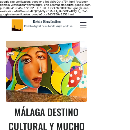
google-site-verification: google4d4ebab0e0c4a754.html
facebook-
domain-verification=pmmj75qz971tvd4eomnbjtthdauizh google.com,
pub-3404198452772362, DIRECT, f08c47fec0942fa0
google-site-
verification=M6XwcmbvI2QlCybGyXEMmLIgj0cf5VFsdKQHl_q2o3o
google-site-verification: google3bce7d3f156e9253.html
Revista Otros Destinos
Revista digital de autor de viajes y cultura
MÁLAGA DESTINO
CULTURAL Y MUCHO