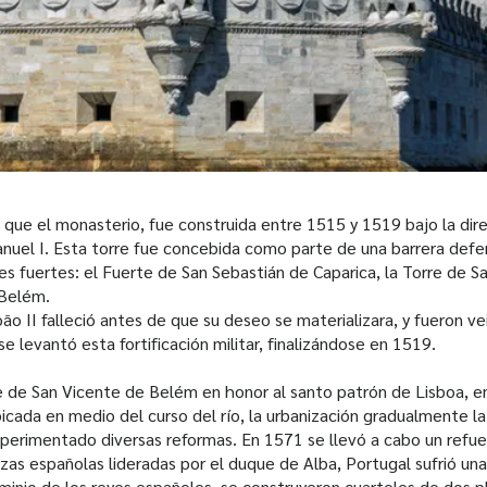
l que el monasterio, fue construida entre 1515 y 1519 bajo la dir
anuel I. Esta torre fue concebida como parte de una barrera defen
tres fuertes: el Fuerte de San Sebastián de Caparica, la Torre de S
 Belém.
o II falleció antes de que su deseo se materializara, y fueron v
se levantó esta fortificación militar, finalizándose en 1519.
 de San Vicente de Belém en honor al santo patrón de Lisboa, en
icada en medio del curso del río, la urbanización gradualmente la a
experimentado diversas reformas. En 1571 se llevó a cabo un refue
zas españolas lideradas por el duque de Alba, Portugal sufrió una
nio de los reyes españoles, se construyeron cuarteles de dos pl