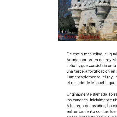
De estilo manuelino, al igua
Arruda, por orden del rey M
João II, que consistiría en 
una tercera fortificación en
Lamentablemente, el rey Joã
el reinado de Manuel I, que 
Originalmente llamada Torre
los cañones. Inicialmente ub
A lo largo de los años, ha 
enfrentamiento con las fuer
época conocida como el domi