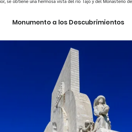
ior, se obtiene una hermosa vista del río Tajo y del Monasterio d
Monumento a los Descubrimientos