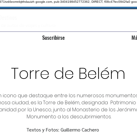
qz971tvd4eomnbjtthdauizh google.com, pub-3404198452772362, DIRECT, f08c47fec0942fa0
goo
 Destinos
 de autor de viajes y cultura
Suscribirse
Má
Torre de Belém
un icono que destaque entre los numerosos monumento
osa ciudad, es la Torre de Belém, designada Patrimonio
nidad por la Unesco, junto al Monasterio de los Jerónimo
Monumento a los descubrimientos.
Textos y Fotos: Guillermo Cachero