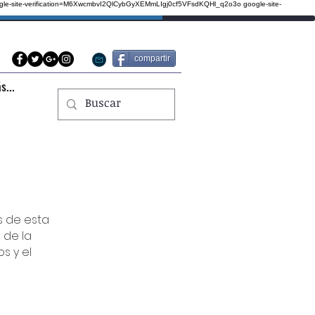
gle-site-verification=M6XwcmbvI2QlCybGyXEMmLIgj0cf5VFsdKQHl_q2o3o
google-site-
compartir
s...
s de esta
 de la
s y el