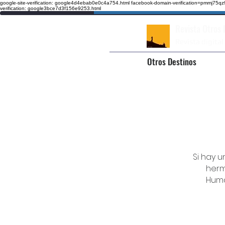
google-site-verification: google4d4ebab0e0c4a754.html
facebook-domain-verification=pmmj75
verification: google3bce7d3f156e9253.html
Revista Otros
Revista digital
Otros Destinos
Si hay 
herm
Huma