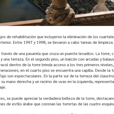
bajos de rehabilitación que incluyeron la eliminación de los cuartel
interior. Entre 1997 y 1998, se llevaron a cabo tareas de limpieza
 a través de una pasarela que cruza un puente levadizo. La torre, 
y una terraza. En el segundo piso, un balcón con arcadas y balau
acol dentro de la torre brinda acceso a los tres primeros niveles
raciones; en el cuarto piso se encuentra una capilla. Desde la ter
ajo son espectaculares. En la parte sur de la terraza del claustr
 su mano derecha y un racimo de uvas en la izquierda, represent
aje.
res, se puede apreciar la verdadera belleza de la torre, destacand
es de estilo árabe que coronan las torretas de las cuatro esquin