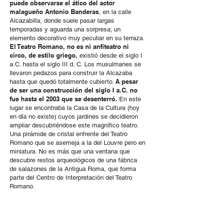
puede observarse el ático del actor
malagueño Antonio Banderas
, en la calle
Alcazabilla, donde suele pasar largas
temporadas y aguarda una sorpresa; un
elemento decorativo muy peculiar en su terraza.
El Teatro Romano, no es ni anfiteatro ni
circo, de estilo griego,
existió desde el siglo I
a.C. hasta el siglo III d. C. Los musulmanes se
llevaron pedazos para construir la Alcazaba
A pesar
hasta que quedó totalmente cubierto.
de ser una construcción del siglo I a.C. no
fue hasta el 2003 que se desenterró.
En este
lugar se encontraba la Casa de la Cultura (hoy
en día no existe) cuyos jardines se decidieron
ampliar descubriéndose este magnífico teatro.
Una pirámide de cristal enfrente del Teatro
Romano que se asemeja a la del Louvre pero en
miniatura. No es más que una ventana que
descubre restos arqueológicos de una fábrica
de salazones de la Antigua Roma, que forma
parte del Centro de Interpretación del Teatro
Romano.