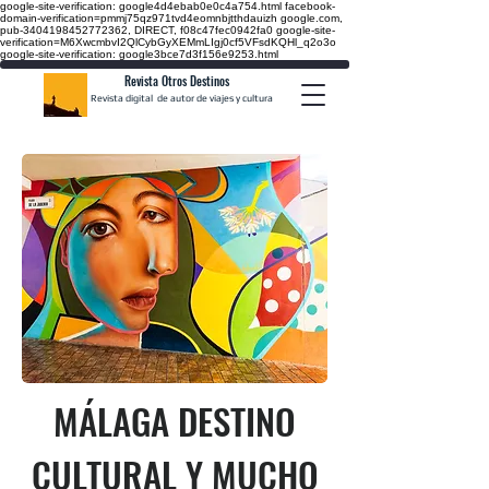
google-site-verification: google4d4ebab0e0c4a754.html
facebook-
domain-verification=pmmj75qz971tvd4eomnbjtthdauizh google.com,
pub-3404198452772362, DIRECT, f08c47fec0942fa0
google-site-
verification=M6XwcmbvI2QlCybGyXEMmLIgj0cf5VFsdKQHl_q2o3o
google-site-verification: google3bce7d3f156e9253.html
Revista Otros Destinos
Revista digital de autor de viajes y cultura
MÁLAGA DESTINO
CULTURAL Y MUCHO