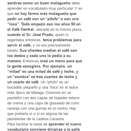
sentirse como un buen malagueño
debe
aprender un vocabulario muy particular. Y es
no hay forma más malagueña que
que
pedir un café con un “pitufo” o con una
“loca”
Todo empezó con los años 50 en
.
el Café Central
, ubicada en la misma plaza,
cuando el Sr. José Prado,
quien lo
tenía problemas para
regentaba entonces,
servir el café,
y no era precisamente
Sus clientes medían el café con
barato.
los dedos y cada uno lo pedía a su
manera
creó un menú para que
. Entonces
la gente escogiera. Por ejemplo, un
“mitad” es una mitad de café y leche, y
un “sombra” es tres cuartos de leche y
un cuarto de café
. Un “pitufo” es un
bocadillo pequeño y una “loca” es el dulce
más típico de Málaga. Consiste en un
pastelito con dos capas de hojaldre relleno
de crema y una capa de glaseado de color
naranja con una guinda en el centro. Hay
que probarla sí o sí en alguna de las
pastelerías de la cadena Canasta.
aprender el nuevo
Para facilitar la tarea de
vocabulario conviene dirigirse a la calle