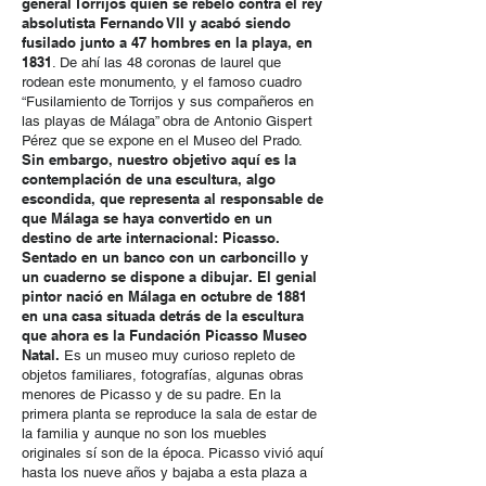
general Torrijos quien se rebeló contra el rey
absolutista Fernando VII y acabó siendo
fusilado junto a 47 hombres en la playa, en
1831
. De ahí las 48 coronas de laurel que
rodean este monumento, y el famoso cuadro
“Fusilamiento de Torrijos y sus compañeros en
las playas de Málaga” obra de Antonio Gispert
Pérez que se expone en el Museo del Prado.
Sin embargo, nuestro objetivo aquí es la
contemplación de una escultura, algo
escondida, que representa al responsable de
que Málaga se haya convertido en un
destino de arte internacional: Picasso.
Sentado en un banco con un carboncillo y
un cuaderno se dispone a dibujar.
El genial
pintor nació en Málaga en octubre de 1881
en una casa situada detrás de la escultura
que ahora es la Fundación Picasso Museo
Natal.
Es un museo muy curioso repleto de
objetos familiares, fotografías, algunas obras
menores de Picasso y de su padre. En la
primera planta se reproduce la sala de estar de
la familia y aunque no son los muebles
originales sí son de la época. Picasso vivió aquí
hasta los nueve años y bajaba a esta plaza a