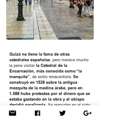
Quizá no tiene la fama de otras
catedrales españolas
, pero merece mucho
la Catedral de la
la pena visitar
Encarnación, más conocida como “la
manquita”
Se
, de estilo renacentista.
construyó en 1528 sobre la antigua
mezquita de la medina árabe, pero en
1.588 hubo protestas por el dinero que se
estaba gastando en la obra y el obispo
decidió paralizarla.
Se reanudan en el siglo
XVIII, pero la falta de presupuesto provocó
otra vez su paralización en 1.782 y quedó
inconclusa. Es por ello que falta la torre sur,
de ahí su apodo “la manquita”, y otros
la
elementos como puede observarse en
plaza del Obispo. Sin duda, una de las