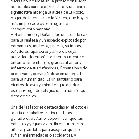
tierras no incluidas en la protección fueron
adaptadas para la agricultura, y una parte
significativa alberga la aldea de El Rocío,
hogar de la ermita de la Virgen, que hoy es
más un poblado que un lugar de
recogimiento mariano.
Históricamente, Doñana fue un coto de caza
para la realeza y un espacio explotado por
carboneros, mieleros, pineros, salineros,
leñadores, aparceros y arrieros, cuya
actividad deterioró considerablemente el
entorno. Sin embargo, gracias al amor y
esfuerzo de sus defensores, Doñana ha sido
preservada, convirtiéndose en un orgullo
para la humanidad. Es un santuario para
cientos de aves y animales que acuden a
este privilegiado refugio, una tradición que
data de siglos.
Una de las labores destacadas en el coto es
la cría de caballos en libertad. Los
ganaderos de Almonte permiten que sus
caballos y yeguas vivan libres durante un
año, vigilándolos para asegurar que no
sufran enfermedades o accidentes, y