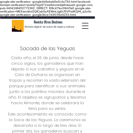
google-site-verification: google4d4ebab0e0c4a754.html
facebook-
domain-verification=pmmj75qz971tvd4eomnbjtthdauizh google.com,
pub-3404198452772362, DIRECT, f08c47fec0942fa0
google-site-
verification=M6XwcmbvI2QlCybGyXEMmLIgj0cf5VFsdKQHl_q2o3o
google-site-verification: google3bce7d3f156e9253.html
Revista Otros Destinos
Revista digital de autor de viajes y cultura
Sacada de las Yeguas
Cada año, el 26 de junio, desde hace
cinco siglos, los ganaderos que han
dejado a sus caballos y yeguas en el
Coto de Doñana se organizan en
tropas y recorren la vasta extensión del
parque para identificar a sus animales
junto a los potrillos nacidos durante el
año. El objetivo es agruparlos y llevarlos
hacia Almonte, donde se celebrará la
feria para su venta.
Este acontecimiento es conocido como
la Saca de las Yeguas. La ceremonia se
desarrolla a lo largo de tres días. El
primer día, los ganaderos buscan y