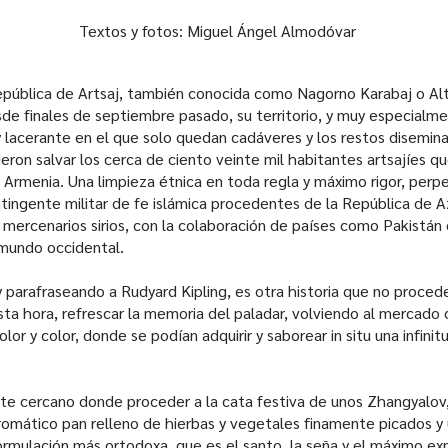
Textos y fotos: Miguel Ángel Almodóvar
epública de Artsaj, también conocida como Nagorno Karabaj o Alto
de finales de septiembre pasado, su territorio, y muy especialme
 lacerante en el que solo quedan cadáveres y los restos disemin
eron salvar los cerca de ciento veinte mil habitantes artsajíes 
e Armenia. Una limpieza étnica en toda regla y máximo rigor, perp
ntingente militar de fe islámica procedentes de la República de 
mercenarios sirios, con la colaboración de países como Pakistán o
l mundo occidental.
parafraseando a Rudyard Kipling, es otra historia que no procede 
ta hora, refrescar la memoria del paladar, volviendo al mercado 
lor y color, donde se podían adquirir y saborear in situ una infini
nte cercano donde proceder a la cata festiva de unos Zhangyalov
romático pan relleno de hierbas y vegetales finamente picados y u
ormulación más ortodoxa, que es el santo, la seña y el máximo exp