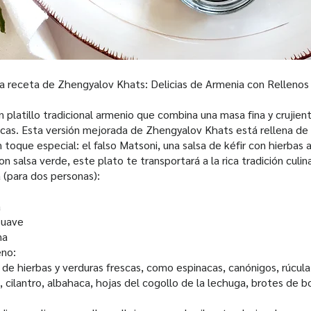
la receta de Zhengyalov Khats: Delicias de Armenia con Rellenos
 platillo tradicional armenio que combina una masa fina y crujien
scas. Esta versión mejorada de Zhengyalov Khats está rellena de
un toque especial: el falso Matsoni, una salsa de kéfir con hierb
on salsa verde, este plato te transportará a la rica tradición culin
 (para dos personas):
a
suave
na
eno:
 hierbas y verduras frescas, como espinacas, canónigos, rúcula, 
cilantro, albahaca, hojas del cogollo de la lechuga, brotes de bor