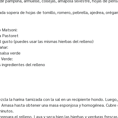
ir pamplina, armuelle, collejas, amapola silvestre, hojas de pen
da sopera de hojas de tomillo, romero, pebrella, ajedrea, orégan
o Matsoni:
a Pastoret
al gusto (puedes usar las mismas hierbas del relleno)
añar:
 salsa verde
a Verde:
 ingredientes del relleno
zcla la harina tamizada con la sal en un recipiente hondo. Luego
ve. Amasa hasta obtener una masa esponjosa y homogénea. Cubre 
minutos.
repara el relleno. Lava y seca bien las hierbas y verduras frescas