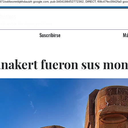
qz971tvd4eomnbjtthdauizh google.com, pub-3404198452772362, DIRECT, f08c47fec0942fa0
goo
 Destinos
 de autor de viajes y cultura
Suscribirse
Má
nakert fueron sus mon