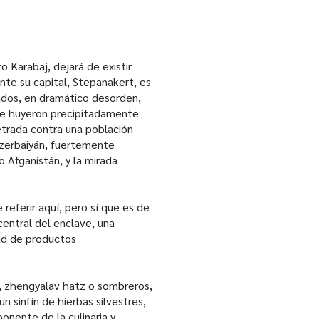
 Karabaj, dejará de existir
nte su capital, Stepanakert, es
ados, en dramático desorden,
que huyeron precipitadamente
etrada contra una población
Azerbaiyán, fuertemente
 Afganistán, y la mirada
referir aquí, pero sí que es de
central del enclave, una
tud de productos
, zhengyalav hatz o sombreros,
n sinfín de hierbas silvestres,
onente de la culinaria y