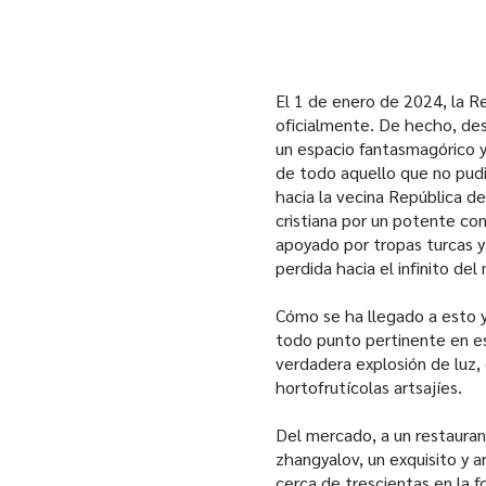
El 1 de enero de 2024, la R
oficialmente. De hecho, des
un espacio fantasmagórico y
de todo aquello que no pudi
hacia la vecina República d
cristiana por un potente co
apoyado por tropas turcas y 
perdida hacia el infinito de
Cómo se ha llegado a esto y 
todo punto pertinente en es
verdadera explosión de luz, o
hortofrutícolas artsajíes.
Del mercado, a un restaura
zhangyalov, un exquisito y a
cerca de trescientas en la f