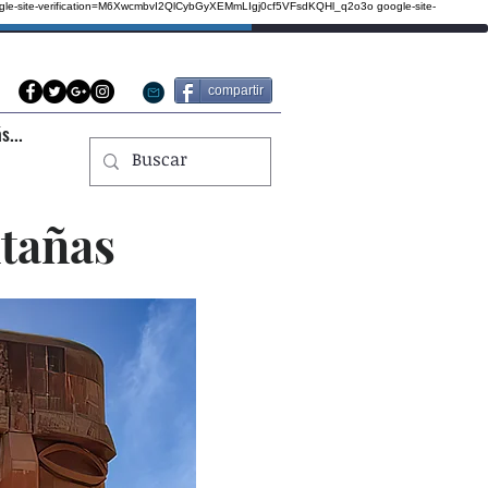
gle-site-verification=M6XwcmbvI2QlCybGyXEMmLIgj0cf5VFsdKQHl_q2o3o
google-site-
compartir
s...
tañas