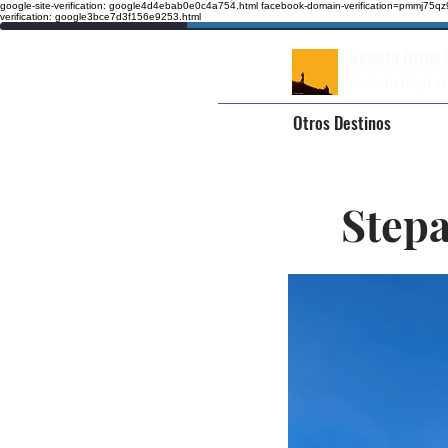
google-site-verification: google4d4ebab0e0c4a754.html
facebook-domain-verification=pmmj75
verification: google3bce7d3f156e9253.html
Revista Otros
Revista digital
Otros Destinos
Stepa