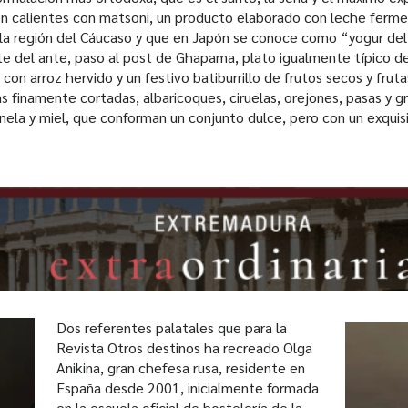
ven calientes con matsoni, un producto elaborado con leche ferm
la región del Cáucaso y que en Japón se conoce como “yogur de
te del ante, paso al post de Ghapama, plato igualmente típico de 
con arroz hervido y un festivo batiburrillo de frutos secos y fru
 finamente cortadas, albaricoques, ciruelas, orejones, pasas y g
ela y miel, que conforman un conjunto dulce, pero con un exquisi
Dos referentes palatales que para la
Revista Otros destinos ha recreado Olga
Anikina, gran chefesa rusa, residente en
España desde 2001, inicialmente formada
en la escuela oficial de hostelería de la