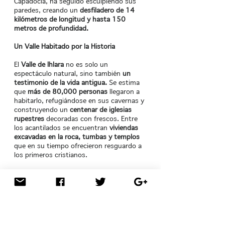
Capadocia, ha seguido esculpiendo sus
paredes, creando un
desfiladero de 14
kilómetros de longitud y hasta 150
metros de profundidad.
Un Valle Habitado por la Historia
El
Valle de Ihlara
no es solo un
espectáculo natural, sino también
un
testimonio de la vida antigua.
Se estima
que
más de 80,000 personas
llegaron a
habitarlo, refugiándose en sus cavernas y
construyendo un
centenar de iglesias
rupestres
decoradas con frescos. Entre
los acantilados se encuentran
viviendas
excavadas en la roca, tumbas y templos
que en su tiempo ofrecieron resguardo a
los primeros cristianos.
Cuatro Entradas, Un Solo Destino
El valle cuenta con
cuatro accesos
principales,
cada uno con su encanto y
particularidad: