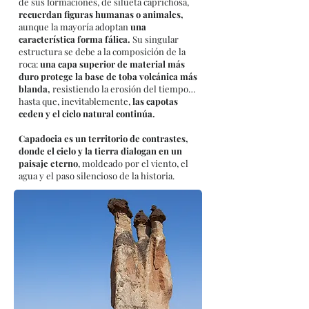
de sus formaciones, de silueta caprichosa,
recuerdan figuras humanas o animales,
aunque la mayoría adoptan
una
característica forma fálica.
Su singular
estructura se debe a la composición de la
roca:
una capa superior de material más
duro protege la base de toba volcánica más
blanda,
resistiendo la erosión del tiempo…
hasta que, inevitablemente,
las capotas
ceden y el ciclo natural continúa.
Capadocia es un territorio de contrastes,
donde el cielo y la tierra dialogan en un
paisaje eterno
, moldeado por el viento, el
agua y el paso silencioso de la historia.