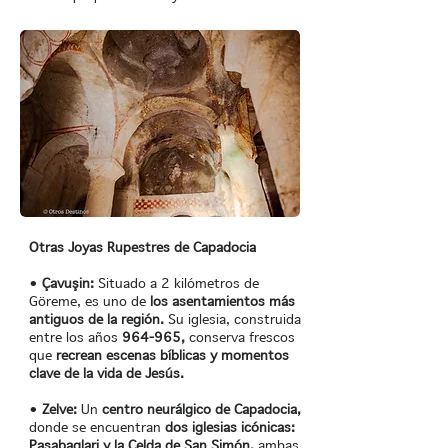
Otras Joyas Rupestres de Capadocia
•
Çavuşin:
Situado a 2 kilómetros de
Göreme, es uno de
los asentamientos más
antiguos de la región.
Su iglesia, construida
entre los años
964-965,
conserva frescos
que
recrean escenas bíblicas y momentos
clave de la vida de Jesús.
•
Zelve:
Un
centro neurálgico de Capadocia,
donde se encuentran
dos iglesias icónicas:
Pasabaglari y la Celda de San Simón,
ambas