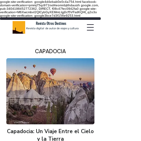
google-site-verification: google4d4ebab0e0c4a754.html
facebook-
domain-verification=pmmj75qz971tvd4eomnbjtthdauizh google.com,
pub-3404198452772362, DIRECT, f08c47fec0942fa0
google-site-
verification=M6XwcmbvI2QlCybGyXEMmLIgj0cf5VFsdKQHl_q2o3o
google-site-verification: google3bce7d3f156e9253.html
Revista Otros Destinos
Revista digital de autor de viajes y cultura
CAPADOCIA
Capadocia: Un Viaje Entre el Cielo
y la Tierra