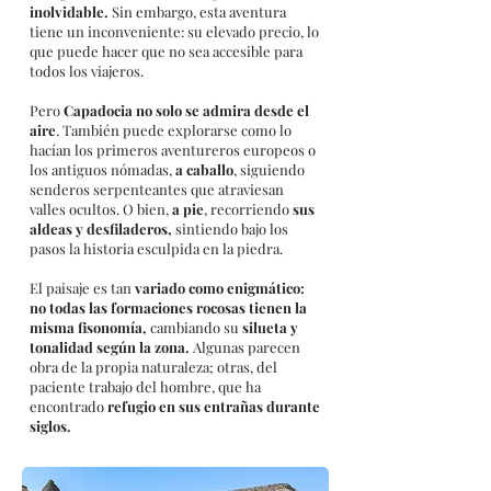
inolvidable.
Sin embargo, esta aventura
tiene un inconveniente: su elevado precio, lo
que puede hacer que no sea accesible para
todos los viajeros.
Pero
Capadocia no solo se admira desde el
aire
. También puede explorarse como lo
hacían los primeros aventureros europeos o
los antiguos nómadas,
a caballo
, siguiendo
senderos serpenteantes que atraviesan
valles ocultos. O bien,
a pie
, recorriendo
sus
aldeas y desfiladeros,
sintiendo bajo los
pasos la historia esculpida en la piedra.
El paisaje es tan
variado como enigmático:
no todas las formaciones rocosas tienen la
misma fisonomía,
cambiando su
silueta y
tonalidad según la zona.
Algunas parecen
obra de la propia naturaleza; otras, del
paciente trabajo del hombre, que ha
encontrado
refugio en sus entrañas durante
siglos.