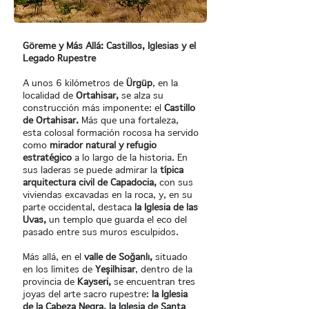
Göreme y Más Allá: Castillos, Iglesias y el
Legado Rupestre
A unos 6 kilómetros de
Ürgüp
, en la
localidad de
Ortahisar,
se alza su
construcción más imponente: el
Castillo
de Ortahisar.
Más que una fortaleza,
esta colosal formación rocosa ha servido
como
mirador natural y refugio
estratégico
a lo largo de la historia. En
sus laderas se puede admirar la
típica
arquitectura civil de Capadocia,
con sus
viviendas excavadas en la roca, y, en su
parte occidental, destaca
la Iglesia de las
Uvas,
un templo que guarda el eco del
pasado entre sus muros esculpidos.
Más allá, en el
valle de Soğanlı,
situado
en los límites de
Yeşilhisar
, dentro de la
provincia de
Kayseri,
se encuentran tres
joyas del arte sacro rupestre:
la Iglesia
de la Cabeza Negra, la Iglesia de Santa