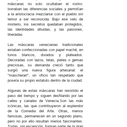
máscaras no solo ocultaban el rostro:
borraban las diferencias sociales y permitían
a la aristocracia mezclarse con el pueblo sin
temor a ser reconocida. Bajo ese velo de
misterio, los secretos quedaban protegidos,
las identidades diluidas, y las pasiones,
liberadas.
Las máscaras venecianas tradicionales
estaban confeccionadas con papel maché, en
tonos blancos, dorados y plateados.
Decoradas con lazos, telas, pieles o gemas
preciosas, su demanda creció tanto que
surgió una nueva figura artesanal: el
"mascherari", un oficio tan respetado que
poseía su propio estatuto dentro de la ciudad.
Algunas de estas máscaras han resistido el
paso del tiempo y siguen desfilando por las
calles y canales de Venecia.Son las más
icónicas, las que contribuyeron al esplendor
de la Comedia del Arte. Otras, menos
famosas, permanecen en un segundo plano,
pero no por ello resultan menos fascinantes.
Todas, sin excepción, forman parte de la gran