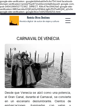
google-site-verification: google4d4ebab0e0c4a754.html
facebook-
domain-verification=pmmj75qz971tvd4eomnbjtthdauizh google.com,
pub-3404198452772362, DIRECT, f08c47fec0942fa0
google-site-
verification=M6XwcmbvI2QlCybGyXEMmLIgj0cf5VFsdKQHl_q2o3o
google-site-verification: google3bce7d3f156e9253.html
Revista Otros Destinos
Revista digital de autor de viajes y cultura
CARNAVAL DE VENECIA
Desde que Venecia se alzó como una potencia,
el Gran Canal, durante el Carnaval, se convierte
en un escenario deslumbrante. Cientos de
embarcaciones, iluminadas con velas y