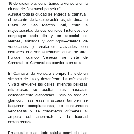
16 de diciembre, convirtiendo a Venecia en la
ciudad del "carnaval perpetuo".
Aunque toda la ciudad se entrega al carnaval,
el epicentro de la celebración es, sin duda, la
Plaza de San Marcos. Allí, entre la
majestuosidad de sus edificios históricos, se
congregan cada día—y en especial los
viernes, sábados y domingos—cientos de
venecianos y visitantes ataviados con
disfraces que son auténticas obras de arte.
Porque, cuando Venecia se viste de
Carnaval, el Carnaval se convierte en arte.
El Carnaval de Venecia siempre ha sido un
símbolo de lujo y desenfreno. La música de
Vivaldi envuelve las calles, mientras bellezas
misteriosas se ocultan tras máscaras
delicadamente elaboradas. Pero no todo es
glamour. Tras esas máscaras también se
fraguaron conspiraciones, se consumaron
venganzas y se cometieron crímenes al
amparo del anonimato y la libertad
desenfrenada.
En aquellos días, todo estaba permitido. Las