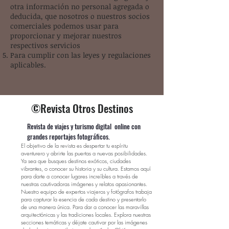
otra información no personal agregada o
deducida, que nosotros o nuestros socios
comerciales podemos usar para
proporcionar y mejorar nuestros
respectivos servicios
Para cumplir con las leyes y regulaciones
aplicables.
©Revista Otros Destinos
Revista de viajes y turismo digital online con
grandes reportajes fotográficos.
El objetivo de la revista es despertar tu espíritu
aventurero y abrirte las puertas a nuevas posibilidades.
Ya sea que busques destinos exóticos, ciudades
vibrantes, o conocer su historia y su cultura. Estamos aquí
para darte a conocer lugares increíbles a través de
nuestras cautivadoras imágenes y relatos apasionantes.
Nuestro equipo de expertos viajeros y fotógrafos trabaja
para capturar la esencia de cada destino y presentarlo
de una manera única. Para dar a conocer las maravillas
arquitectónicas y las tradiciones locales. Explora nuestras
secciones temáticas y déjate cautivar por las imágenes