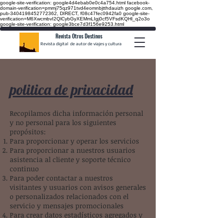
google-site-verification: google4d4ebab0e0c4a754.html
facebook-
domain-verification=pmmj75qz971tvd4eomnbjtthdauizh google.com,
pub-3404198452772362, DIRECT, f08c47fec0942fa0
google-site-
verification=M6XwcmbvI2QlCybGyXEMmLIgj0cf5VFsdKQHl_q2o3o
google-site-verification: google3bce7d3f156e9253.html
Revista Otros Destinos
Revista digital de autor de viajes y cultura
politica de privacidad
Recopilamos dicha información personal
y no personal para los siguientes
propósitos:
Para proporcionar y operar los servicios
Para proporcionar a nuestros usuarios
asistencia al cliente y soporte técnico
continuo
Para poder contactar a nuestros
visitantes y usuarios con avisos generales
o personalizados relacionados con el
servicio y mensajes promocionales
Para crear datos estadísticos agregados y