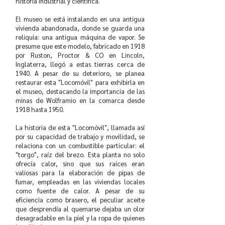
historia industrial y científica.
El museo se está instalando en una antigua
vivienda abandonada, donde se guarda una
reliquia: una antigua máquina de vapor. Se
presume que este modelo, fabricado en 1918
por Ruston, Proctor & CO en Lincoln,
Inglaterra, llegó a estas tierras cerca de
1940. A pesar de su deterioro, se planea
restaurar esta "Locomóvil" para exhibirla en
el museo, destacando la importancia de las
minas de Wolframio en la comarca desde
1918 hasta 1950.
La historia de esta "Locomóvil", llamada así
por su capacidad de trabajo y movilidad, se
relaciona con un combustible particular: el
"torgo", raíz del brezo. Esta planta no solo
ofrecía calor, sino que sus raíces eran
valiosas para la elaboración de pipas de
fumar, empleadas en las viviendas locales
como fuente de calor. A pesar de su
eficiencia como brasero, el peculiar aceite
que desprendía al quemarse dejaba un olor
desagradable en la piel y la ropa de quienes