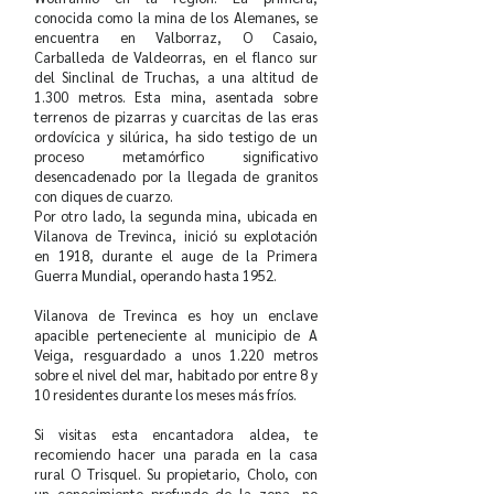
conocida como la mina de los Alemanes, se
encuentra en Valborraz, O Casaio,
Carballeda de Valdeorras, en el flanco sur
del Sinclinal de Truchas, a una altitud de
1.300 metros. Esta mina, asentada sobre
terrenos de pizarras y cuarcitas de las eras
ordovícica y silúrica, ha sido testigo de un
proceso metamórfico significativo
desencadenado por la llegada de granitos
con diques de cuarzo.
Por otro lado, la segunda mina, ubicada en
Vilanova de Trevinca, inició su explotación
en 1918, durante el auge de la Primera
Guerra Mundial, operando hasta 1952.
Vilanova de Trevinca es hoy un enclave
apacible perteneciente al municipio de A
Veiga, resguardado a unos 1.220 metros
sobre el nivel del mar, habitado por entre 8 y
10 residentes durante los meses más fríos.
Si visitas esta encantadora aldea, te
recomiendo hacer una parada en la casa
rural O Trisquel. Su propietario, Cholo, con
un conocimiento profundo de la zona, no