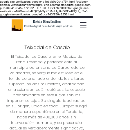
google-site-verification: google4d4ebab0e0c4a754.html
facebook-
domain-verification=pmmj75qz971tvd4eomnbjtthdauizh google.com,
pub-3404198452772362, DIRECT, f08c47fec0942fa0
google-site-
verification=M6XwcmbvI2QlCybGyXEMmLIgj0cf5VFsdKQHl_q2o3o
google-site-verification: google3bce7d3f156e9253.html
Revista Otros Destinos
Revista digital de autor de viajes y cultura
Teixadal de Casaio
El Teixadal de Casaio, en el Macizo de
Peña Trevinca y perteneciente al
municipio ourensano de Carballeda de
Valdeorras, se yergue majestuoso en el
fondo de una ladera, donde las alturas
superan los dos mil metros, abarcando
una extensión de 2 hectáreas. La especie
predominante en este lugar son los
imponentes tejos. Su singularidad radica
en su origen, único en toda Europa: surgió
de manera espontánea en el Terciario,
hace más de 400,000 años, sin
intervención humana, y su presencia
actual es verdaderamente significativa,