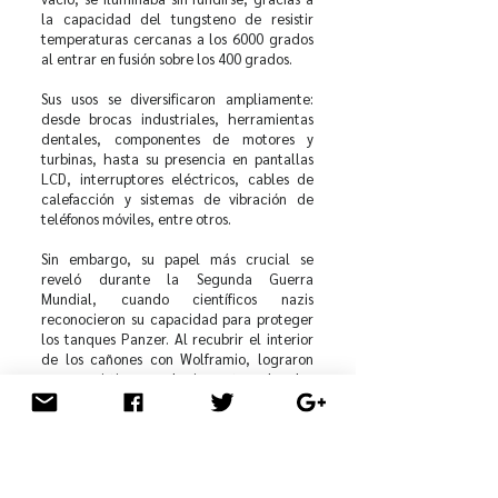
la capacidad del tungsteno de resistir
temperaturas cercanas a los 6000 grados
al entrar en fusión sobre los 400 grados.
Sus usos se diversificaron ampliamente:
desde brocas industriales, herramientas
dentales, componentes de motores y
turbinas, hasta su presencia en pantallas
LCD, interruptores eléctricos, cables de
calefacción y sistemas de vibración de
teléfonos móviles, entre otros.
Sin embargo, su papel más crucial se
reveló durante la Segunda Guerra
Mundial, cuando científicos nazis
reconocieron su capacidad para proteger
los tanques Panzer. Al recubrir el interior
de los cañones con Wolframio, lograron
que resistieran el impacto de los
proyectiles, solucionando así un grave
problema que enfrentaban estos vehículos.
La escasez de este mineral llevó a los
nazis a buscarlo fuera de sus fronteras, y