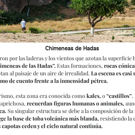
Chimeneas de Hadas
n por las laderas y los vientos que azotan la superficie 
himeneas de las Hadas”.
Estas formaciones,
rocas cónic
tan al paisaje de un aire de irrealidad.
La escena es casi
mo de cuento frente a la inmensidad pétrea.
turismo, esta zona era conocida como
kales,
o
“castillos”
.
caprichosa,
recuerdan figuras humanas o animales,
aunq
ca.
Su singular estructura se debe a la composición de la
ge la base de toba volcánica más blanda,
resistiendo la
s capotas ceden y el ciclo natural continúa.