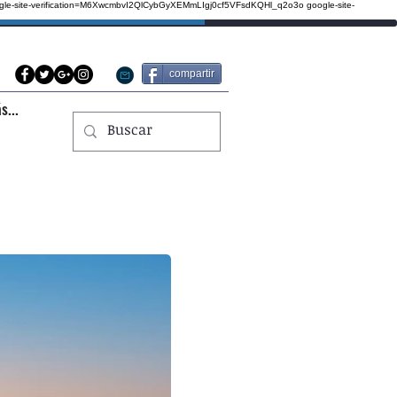
gle-site-verification=M6XwcmbvI2QlCybGyXEMmLIgj0cf5VFsdKQHl_q2o3o
google-site-
compartir
s...