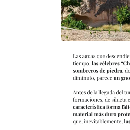
Las aguas que descendiero
tiempo,
las célebres “C
sombreros de piedra,
do
diminuto, parece
un gno
Antes de la llegada del 
formaciones, de silueta 
característica forma fáli
material más duro prote
que, inevitablemente,
la