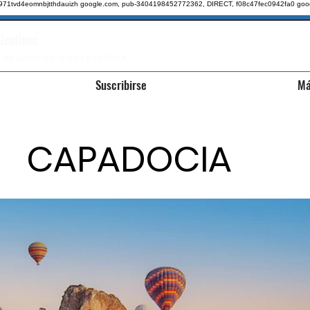
qz971tvd4eomnbjtthdauizh google.com, pub-3404198452772362, DIRECT, f08c47fec0942fa0
goo
 Destinos
 de autor de viajes y cultura
Suscribirse
Má
CAPADOCIA