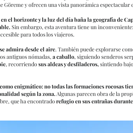
de Göreme y ofrecen una vista panorámica espectacular d
 en el horizonte y la luz del día baña la geografía de Ca
able.
Sin embargo, esta aventura tiene un inconveniente: 
cesible para todos los viajeros.
se admira desde el aire
. También puede explorarse como
los antiguos nómadas,
a caballo
, siguiendo senderos ser
pie
, recorriendo
sus aldeas y desfiladeros,
sintiendo bajo 
 como enigmático: no todas las formaciones rocosas tie
tonalidad según la zona.
Algunas parecen obra de la propi
mbre, que ha encontrado
refugio en sus entrañas durante