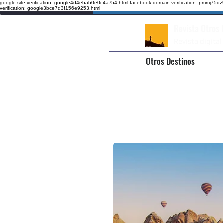
google-site-verification: google4d4ebab0e0c4a754.html
facebook-domain-verification=pmmj75
verification: google3bce7d3f156e9253.html
Revista Otros
Revista digital
Otros Destinos