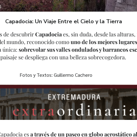
Capadocia: Un Viaje Entre el Cielo y la Tierra
s de descubrir
Capadocia
es, sin duda, desde las alturas,
 del mundo, reconocido como
uno de los mejores lugares
a única:
sobrevolar sus valles ondulados y barrancos es
paisaje se despliega con una belleza sobrecogedora.
Fotos y Textos: Guillermo Cachero
 Capadocia es
a través de un paseo en globo aerostático 