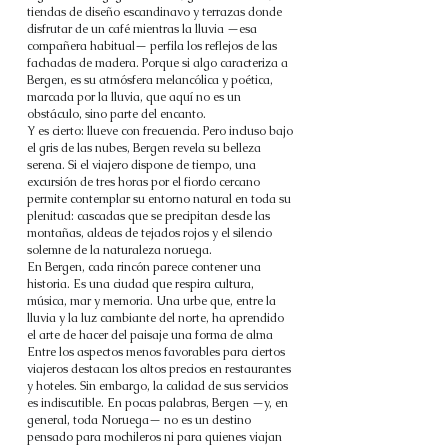
tiendas de diseño escandinavo y terrazas donde
disfrutar de un café mientras la lluvia —esa
compañera habitual— perfila los reflejos de las
fachadas de madera. Porque si algo caracteriza a
Bergen, es su atmósfera melancólica y poética,
marcada por la lluvia, que aquí no es un
obstáculo, sino parte del encanto.
Y es cierto: llueve con frecuencia. Pero incluso bajo
el gris de las nubes, Bergen revela su belleza
serena. Si el viajero dispone de tiempo, una
excursión de tres horas por el fiordo cercano
permite contemplar su entorno natural en toda su
plenitud: cascadas que se precipitan desde las
montañas, aldeas de tejados rojos y el silencio
solemne de la naturaleza noruega.
En Bergen, cada rincón parece contener una
historia. Es una ciudad que respira cultura,
música, mar y memoria. Una urbe que, entre la
lluvia y la luz cambiante del norte, ha aprendido
el arte de hacer del paisaje una forma de alma
Entre los aspectos menos favorables para ciertos
viajeros destacan los altos precios en restaurantes
y hoteles. Sin embargo, la calidad de sus servicios
es indiscutible. En pocas palabras, Bergen —y, en
general, toda Noruega— no es un destino
pensado para mochileros ni para quienes viajan