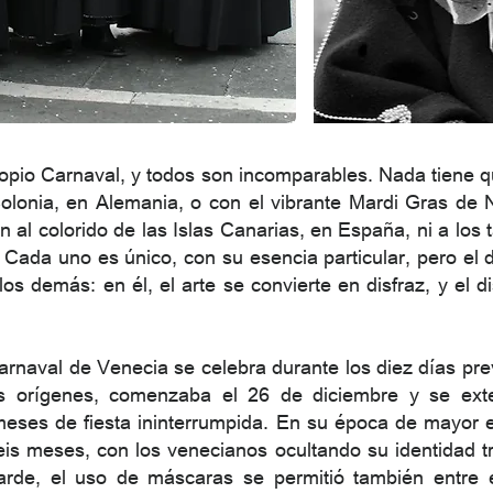
opio Carnaval, y todos son incomparables. Nada tiene qu
Colonia, en Alemania, o con el vibrante Mardi Gras de
l colorido de las Islas Canarias, en España, ni a los 
Cada uno es único, con su esencia particular, pero el 
os demás: en él, el arte se convierte en disfraz, y el d
Carnaval de Venecia se celebra durante los diez días pre
 orígenes, comenzaba el 26 de diciembre y se exte
eses de fiesta ininterrumpida. En su época de mayor e
eis meses, con los venecianos ocultando su identidad t
tarde, el uso de máscaras se permitió también entre 