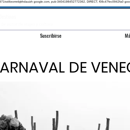
qz971tvd4eomnbjtthdauizh google.com, pub-3404198452772362, DIRECT, f08c47fec0942fa0
goo
 Destinos
 de autor de viajes y cultura
Suscribirse
Má
ARNAVAL DE VENE