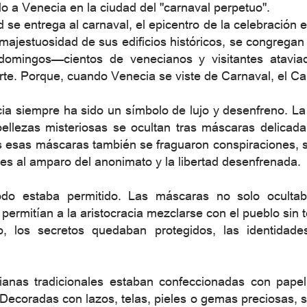
do a Venecia en la ciudad del "carnaval perpetuo".
 se entrega al carnaval, el epicentro de la celebración 
a majestuosidad de sus edificios históricos, se congrega
domingos—cientos de venecianos y visitantes atavia
rte. Porque, cuando Venecia se viste de Carnaval, el Car
ia siempre ha sido un símbolo de lujo y desenfreno. La
 bellezas misteriosas se ocultan tras máscaras delica
s esas máscaras también se fraguaron conspiraciones,
es al amparo del anonimato y la libertad desenfrenada.
odo estaba permitido. Las máscaras no solo ocultab
y permitían a la aristocracia mezclarse con el pueblo sin
o, los secretos quedaban protegidos, las identidades
anas tradicionales estaban confeccionadas con pape
 Decoradas con lazos, telas, pieles o gemas preciosas, 