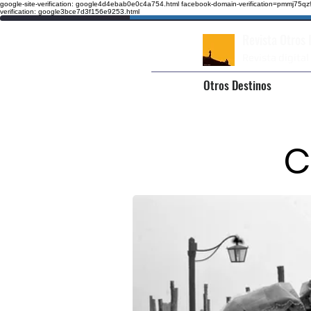
google-site-verification: google4d4ebab0e0c4a754.html
facebook-domain-verification=pmmj75
verification: google3bce7d3f156e9253.html
Revista Otros
Revista digital
Otros Destinos
C