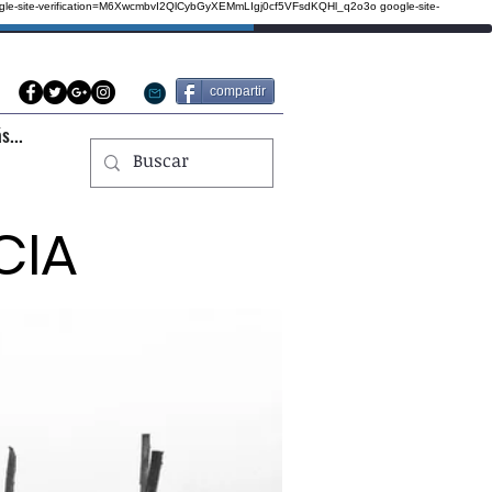
gle-site-verification=M6XwcmbvI2QlCybGyXEMmLIgj0cf5VFsdKQHl_q2o3o
google-site-
compartir
s...
CIA