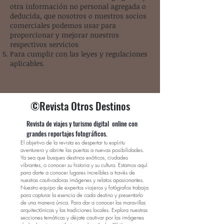
otra información no personal agregada o
deducida, que nosotros o nuestros socios
comerciales podemos usar para
proporcionar y mejorar nuestros
respectivos servicios
Para cumplir con las leyes y regulaciones
aplicables.
©Revista Otros Destinos
Revista de viajes y turismo digital online con
grandes reportajes fotográficos.
El objetivo de la revista es despertar tu espíritu
aventurero y abrirte las puertas a nuevas posibilidades.
Ya sea que busques destinos exóticos, ciudades
vibrantes, o conocer su historia y su cultura. Estamos aquí
para darte a conocer lugares increíbles a través de
nuestras cautivadoras imágenes y relatos apasionantes.
Nuestro equipo de expertos viajeros y fotógrafos trabaja
para capturar la esencia de cada destino y presentarlo
de una manera única. Para dar a conocer las maravillas
arquitectónicas y las tradiciones locales. Explora nuestras
secciones temáticas y déjate cautivar por las imágenes