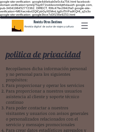
google-site-verification: google4d4ebab0e0c4a754.html
facebook-
domain-verification=pmmj75qz971tvd4eomnbjtthdauizh google.com,
pub-3404198452772362, DIRECT, f08c47fec0942fa0
google-site-
verification=M6XwcmbvI2QlCybGyXEMmLIgj0cf5VFsdKQHl_q2o3o
google-site-verification: google3bce7d3f156e9253.html
Revista Otros Destinos
Revista digital de autor de viajes y cultura
politica de privacidad
Recopilamos dicha información personal
y no personal para los siguientes
propósitos:
Para proporcionar y operar los servicios
Para proporcionar a nuestros usuarios
asistencia al cliente y soporte técnico
continuo
Para poder contactar a nuestros
visitantes y usuarios con avisos generales
o personalizados relacionados con el
servicio y mensajes promocionales
Para crear datos estadísticos agregados y