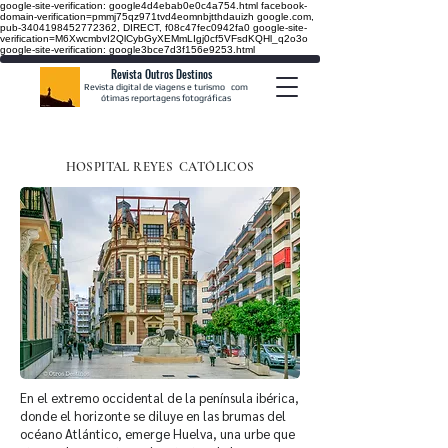
google-site-verification: google4d4ebab0e0c4a754.html
facebook-
domain-verification=pmmj75qz971tvd4eomnbjtthdauizh google.com,
pub-3404198452772362, DIRECT, f08c47fec0942fa0
google-site-
verification=M6XwcmbvI2QlCybGyXEMmLIgj0cf5VFsdKQHl_q2o3o
google-site-verification: google3bce7d3f156e9253.html
Revista Outros Destinos
Revista digital de viagens e turismo
com
ótimas reportagens fotográficas
HOSPITAL REYES
CATÓLICOS
En el extremo occidental de la península ibérica,
donde el horizonte se diluye en las brumas del
océano Atlántico, emerge Huelva, una urbe que