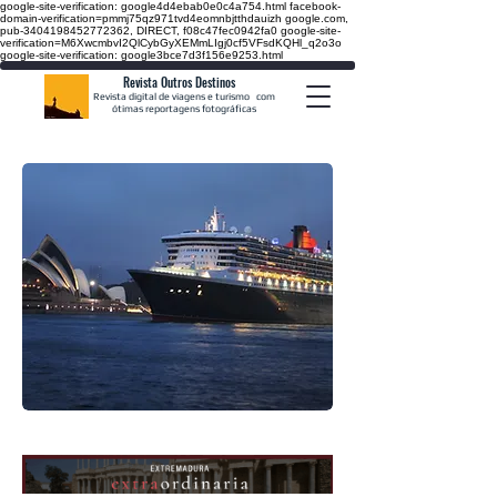
google-site-verification: google4d4ebab0e0c4a754.html
facebook-
domain-verification=pmmj75qz971tvd4eomnbjtthdauizh google.com,
pub-3404198452772362, DIRECT, f08c47fec0942fa0
google-site-
verification=M6XwcmbvI2QlCybGyXEMmLIgj0cf5VFsdKQHl_q2o3o
google-site-verification: google3bce7d3f156e9253.html
Revista Outros Destinos
Revista digital de viagens e turismo
com
ótimas reportagens fotográficas