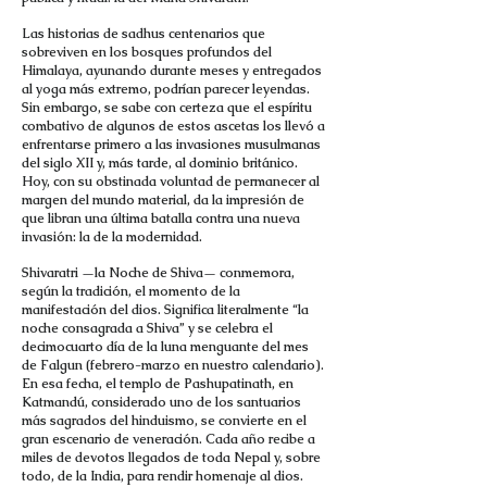
Las historias de sadhus centenarios que
sobreviven en los bosques profundos del
Himalaya, ayunando durante meses y entregados
al yoga más extremo, podrían parecer leyendas.
Sin embargo, se sabe con certeza que el espíritu
combativo de algunos de estos ascetas los llevó a
enfrentarse primero a las invasiones musulmanas
del siglo XII y, más tarde, al dominio británico.
Hoy, con su obstinada voluntad de permanecer al
margen del mundo material, da la impresión de
que libran una última batalla contra una nueva
invasión: la de la modernidad.
Shivaratri —la Noche de Shiva— conmemora,
según la tradición, el momento de la
manifestación del dios. Significa literalmente “la
noche consagrada a Shiva” y se celebra el
decimocuarto día de la luna menguante del mes
de Falgun (febrero-marzo en nuestro calendario).
En esa fecha, el templo de Pashupatinath, en
Katmandú, considerado uno de los santuarios
más sagrados del hinduismo, se convierte en el
gran escenario de veneración. Cada año recibe a
miles de devotos llegados de toda Nepal y, sobre
todo, de la India, para rendir homenaje al dios.