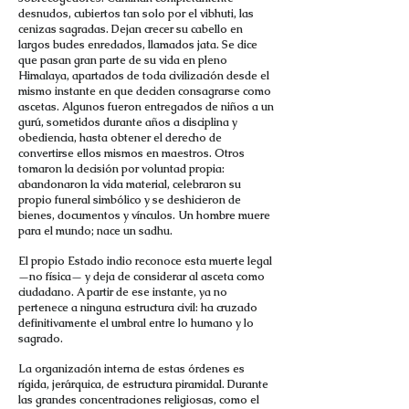
desnudos, cubiertos tan solo por el vibhuti, las
cenizas sagradas. Dejan crecer su cabello en
largos bucles enredados, llamados jata. Se dice
que pasan gran parte de su vida en pleno
Himalaya, apartados de toda civilización desde el
mismo instante en que deciden consagrarse como
ascetas. Algunos fueron entregados de niños a un
gurú, sometidos durante años a disciplina y
obediencia, hasta obtener el derecho de
convertirse ellos mismos en maestros. Otros
tomaron la decisión por voluntad propia:
abandonaron la vida material, celebraron su
propio funeral simbólico y se deshicieron de
bienes, documentos y vínculos. Un hombre muere
para el mundo; nace un sadhu.
El propio Estado indio reconoce esta muerte legal
—no física— y deja de considerar al asceta como
ciudadano. A partir de ese instante, ya no
pertenece a ninguna estructura civil: ha cruzado
definitivamente el umbral entre lo humano y lo
sagrado.
La organización interna de estas órdenes es
rígida, jerárquica, de estructura piramidal. Durante
las grandes concentraciones religiosas, como el