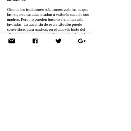
movimiento.
Otra de las tradiciones más conmovedoras es que
las mujeres casadas acudan a visitar la casa de sus
madres. Pero no pueden hacerlo si no han sido
invitadas. La ausencia de esa invitación puede
convertirse, para muchas, en el día más triste del
año. Entre rezos, ayunos, músicas y silencios, el
Teej revela no solo la devoción, sino también la
profunda y delicada arquitectura emocional que
sostiene la vida de las mujeres en Nepal.
El rey Bhupatindra Malla ordenó levantar un
templo que es el lugar más sagrado entre los
sagrados, en el que solo se permite la entrada