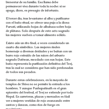
bienestar de su familia. Esa llama debe
permanecer viva durante toda la noche: si se
apaga, dicen, es presagio de infortunio.
El tercer día, tras levantarse al alba y purificarse
con el baño ritual, se ofrece una puja a la diosa
Parvati, utilizando hojas de albahaca sobre hoja
de plátano. Solo después de este acto sagrado
las mujeres vuelven a tomar alimento sólido.
Existe aún un rito final, a veces considerado un
cuarto día simbólico. Las mujeres rinden
homenaje a diversas deidades y se bañan con un
barro rojo extraído de las raíces del arbusto
sagrado Datiwan, mezclado con sus hojas. Este
baño representa la purificación definitiva del Teej,
tras la cual se considera que han sido perdonadas
de todos sus pecados.
Durante estas celebraciones, en la mayoría de
templos de Shiva no se permite la entrada a los
hombres. Y aunque Pashupatinath es el gran
epicentro del festival, el Teej se extiende por todo
Nepal. En carreteras, plazas y mercados es fácil
ver a mujeres vestidas de rojo avanzando entre
cantos y danzas, como ríos de fuego en