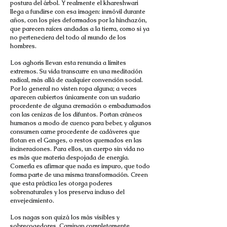
postura del árbol. Y realmente el khareshwari
llega a fundirse con esa imagen: inmóvil durante
años, con los pies deformados por la hinchazón,
que parecen raíces ancladas a la tierra, como si ya
no perteneciera del todo al mundo de los
hombres.
Los aghoris llevan esta renuncia a límites
extremos. Su vida transcurre en una meditación
radical, más allá de cualquier convención social.
Por lo general no visten ropa alguna; a veces
aparecen cubiertos únicamente con un sudario
procedente de alguna cremación o embadurnados
con las cenizas de los difuntos. Portan cráneos
humanos a modo de cuenco para beber, y algunos
consumen carne procedente de cadáveres que
flotan en el Ganges, o restos quemados en las
incineraciones. Para ellos, un cuerpo sin vida no
es más que materia despojada de energía.
Comerla es afirmar que nada es impuro, que todo
forma parte de una misma transformación. Creen
que esta práctica les otorga poderes
sobrenaturales y los preserva incluso del
envejecimiento.
Los nagas son quizá los más visibles y
sobrecogedores. Caminan completamente