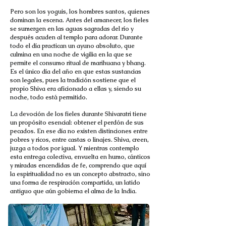
Pero son los yoguis, los hombres santos, quienes
dominan la escena. Antes del amanecer, los fieles
se sumergen en las aguas sagradas del río y
después acuden al templo para adorar. Durante
todo el día practican un ayuno absoluto, que
culmina en una noche de vigilia en la que se
permite el consumo ritual de marihuana y bhang.
Es el único día del año en que estas sustancias
son legales, pues la tradición sostiene que el
propio Shiva era aficionado a ellas y, siendo su
noche, todo está permitido.
La devoción de los fieles durante Shivaratri tiene
un propósito esencial: obtener el perdón de sus
pecados. En ese día no existen distinciones entre
pobres y ricos, entre castas o linajes. Shiva, creen,
juzga a todos por igual. Y mientras contemplo
esta entrega colectiva, envuelta en humo, cánticos
y miradas encendidas de fe, comprendo que aquí
la espiritualidad no es un concepto abstracto, sino
una forma de respiración compartida, un latido
antiguo que aún gobierna el alma de la India.