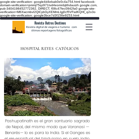
google-site-verification: google4d4ebab0e0c4a754.html
facebook-
domain-verification=pmmj75qz971tvd4eomnbjtthdauizh google.com,
pub-3404198452772362, DIRECT, f08c47fec0942fa0
google-site-
verification=M6XwcmbvI2QlCybGyXEMmLIgj0cf5VFsdKQHl_q2o3o
google-site-verification: google3bce7d3f156e9253.html
Revista Outros Destinos
Revista digital de viagens e turismo
com
ótimas reportagens fotográficas
HOSPITAL REYES
CATÓLICOS
Pashupatinath es el gran santuario sagrado
de Nepal, del mismo modo que Varanasi —
Benarés— lo es para la India. Si el Ganges es
el eje espiritual del hinduismo en suelo indio,