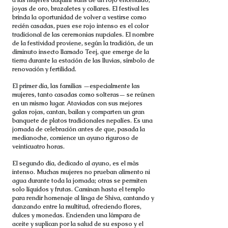
a las mujeres adquirir saris de un rojo encendido,
joyas de oro, brazaletes y collares. El festival les
brinda la oportunidad de volver a vestirse como
recién casadas, pues ese rojo intenso es el color
tradicional de las ceremonias nupciales. El nombre
de la festividad proviene, según la tradición, de un
diminuto insecto llamado Teej, que emerge de la
tierra durante la estación de las lluvias, símbolo de
renovación y fertilidad.
El primer día, las familias —especialmente las
mujeres, tanto casadas como solteras— se reúnen
en un mismo lugar. Ataviadas con sus mejores
galas rojas, cantan, bailan y comparten un gran
banquete de platos tradicionales nepalíes. Es una
jornada de celebración antes de que, pasada la
medianoche, comience un ayuno riguroso de
veinticuatro horas.
El segundo día, dedicado al ayuno, es el más
intenso. Muchas mujeres no prueban alimento ni
agua durante toda la jornada; otras se permiten
solo líquidos y frutas. Caminan hasta el templo
para rendir homenaje al linga de Shiva, cantando y
danzando entre la multitud, ofreciendo flores,
dulces y monedas. Encienden una lámpara de
aceite y suplican por la salud de su esposo y el