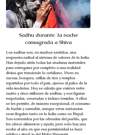
Sadhu durante la noche
consagrada a Shiva
Los sadhus son, en muchos sentidos, una
respuesta radical al sistema de valores de la India.
Han dejado atrás todas las ataduras materiales
para entregarse por completo a una realidad
divina que trasciende lo cotidiano. Viven en
cuevas, bosques, orillas de ríos y templos
repartidos por todo el país, ajenos al pulso de la
vida moderna. Hoy se calcula que existen entre
cuatro y cinco millones de sadhus, y son figuras
respetadas, veneradas e incluso temidas. A ellos
se les permite, de manera excepcional, el consumo
de hachís y cannabis, aunque estas sustancias
sean ilegales tanto en la India como en Nepal.
Son sostenidos por las ofrendas del pueblo, que
les ofrece alimentos y ayuda, pero solo hay una
noche al año en que esa permisividad se hace
pública y ritual: la del Maha Shivaratri.