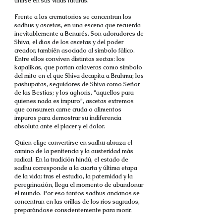
unirse en sus vidas futuras.
Frente a los crematorios se concentran los
sadhus y ascetas, en una escena que recuerda
inevitablemente a Benarés. Son adoradores de
Shiva, el dios de los ascetas y del poder
creador, también asociado al símbolo fálico.
Entre ellos conviven distintas sectas: los
kapalikas, que portan calaveras como símbolo
del mito en el que Shiva decapita a Brahma; los
pashupatas, seguidores de Shiva como Señor
de las Bestias; y los aghoris, “aquellos para
quienes nada es impuro”, ascetas extremos
que consumen carne cruda o alimentos
impuros para demostrar su indiferencia
absoluta ante el placer y el dolor.
Quien elige convertirse en sadhu abraza el
camino de la penitencia y la austeridad más
radical. En la tradición hindú, el estado de
sadhu corresponde a la cuarta y última etapa
de la vida: tras el estudio, la paternidad y la
peregrinación, llega el momento de abandonar
el mundo. Por eso tantos sadhus ancianos se
concentran en las orillas de los ríos sagrados,
preparándose conscientemente para morir.