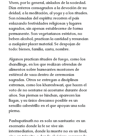
Viven, por lo general, aislados de la sociedad.
Días enteros consagrados a la devoción de su
deidad, a la meditación, al yoga y a los rituales.
Son nómadas del espíritu: recorren el país
enlazando festividades religiosas y lugares
sagrados, sin apenas establecerse de forma
permanente. Son vegetarianos estrictos, no
beben alcohol, practican la castidad y renuncian
a cualquier placer material. Se despojan de
todo: bienes, familia, casta, nombre.
Algunos practican rituales de fuego, como los
chandlings, en los que realizan ofrendas de
alimentos sobre humeantes montones de
estiércol de vaca dentro de ceremonias
sagradas. Otros se entregan a disciplinas
extremas, como los khareshwari, que hacen el
voto de no sentarse ni acostarse durante doce
años. Sus piernas se hinchan, aparecen las
llagas, y su único descanso posible es un
sencillo cabestrillo en el que apoyan una sola
pierna.
Pashupatinath no es solo un santuario: es un
escenario donde la fe se vive sin
intermediarios, donde la muerte no es un final,