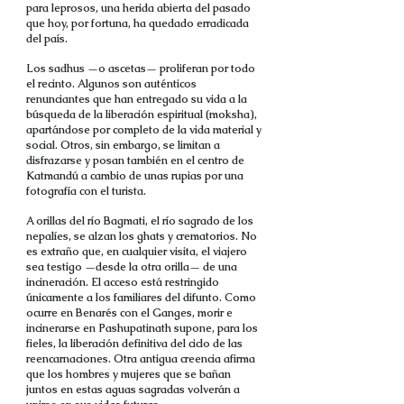
para leprosos, una herida abierta del pasado
que hoy, por fortuna, ha quedado erradicada
del país.
Los sadhus —o ascetas— proliferan por todo
el recinto. Algunos son auténticos
renunciantes que han entregado su vida a la
búsqueda de la liberación espiritual (moksha),
apartándose por completo de la vida material y
social. Otros, sin embargo, se limitan a
disfrazarse y posan también en el centro de
Katmandú a cambio de unas rupias por una
fotografía con el turista.
A orillas del río Bagmati, el río sagrado de los
nepalíes, se alzan los ghats y crematorios. No
es extraño que, en cualquier visita, el viajero
sea testigo —desde la otra orilla— de una
incineración. El acceso está restringido
únicamente a los familiares del difunto. Como
ocurre en Benarés con el Ganges, morir e
incinerarse en Pashupatinath supone, para los
fieles, la liberación definitiva del ciclo de las
reencarnaciones. Otra antigua creencia afirma
que los hombres y mujeres que se bañan
juntos en estas aguas sagradas volverán a