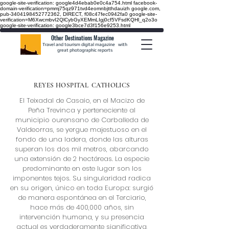
google-site-verification: google4d4ebab0e0c4a754.html
facebook-
domain-verification=pmmj75qz971tvd4eomnbjtthdauizh google.com,
pub-3404198452772362, DIRECT, f08c47fec0942fa0
google-site-
verification=M6XwcmbvI2QlCybGyXEMmLIgj0cf5VFsdKQHl_q2o3o
google-site-verification: google3bce7d3f156e9253.html
Other Destinations Magazine
Travel and tourism digital magazine
with
great photographic reports
REYES HOSPITAL
CATHOLICS
El Teixadal de Casaio, en el Macizo de
Peña Trevinca y perteneciente al
municipio ourensano de Carballeda de
Valdeorras, se yergue majestuoso en el
fondo de una ladera, donde las alturas
superan los dos mil metros, abarcando
una extensión de 2 hectáreas. La especie
predominante en este lugar son los
imponentes tejos. Su singularidad radica
en su origen, único en toda Europa: surgió
de manera espontánea en el Terciario,
hace más de 400,000 años, sin
intervención humana, y su presencia
actual es verdaderamente significativa,