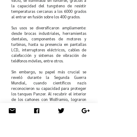
vacío, se iluminaba sin fundirse, gracias a
la capacidad del tungsteno de resistir
temperaturas cercanas a los 6000 grados
al entrar en fusión sobre los 400 grados.
Sus usos se diversificaron ampliamente:
desde brocas industriales, herramientas
dentales, componentes de motores y
turbinas, hasta su presencia en pantallas
LCD, interruptores eléctricos, cables de
calefacción y sistemas de vibración de
teléfonos móviles, entre otros.
Sin embargo, su papel más crucial se
reveló durante la Segunda Guerra
Mundial, cuando científicos nazis
reconocieron su capacidad para proteger
los tanques Panzer. Al recubrir el interior
de los cañones con Wolframio, lograron
que resistieran el impacto de los
proyectiles, solucionando así un grave
problema que enfrentaban estos vehículos.
La escasez de este mineral llevó a los
nazis a buscarlo fuera de sus fronteras, y