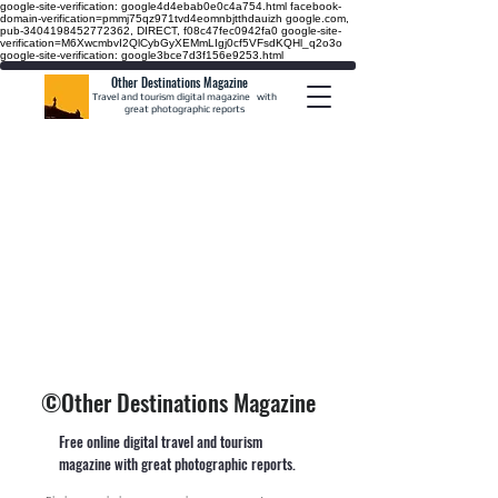
google-site-verification: google4d4ebab0e0c4a754.html
facebook-
domain-verification=pmmj75qz971tvd4eomnbjtthdauizh google.com,
pub-3404198452772362, DIRECT, f08c47fec0942fa0
google-site-
verification=M6XwcmbvI2QlCybGyXEMmLIgj0cf5VFsdKQHl_q2o3o
google-site-verification: google3bce7d3f156e9253.html
Other Destinations Magazine
Travel and tourism digital magazine
with
great photographic reports
©Other Destinations Magazine
Free online digital travel and tourism
magazine with great photographic reports.