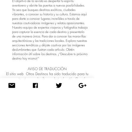
El objetivo de la revista es despertar tu espíritu
aventurero y abrirte las puertas a nuevas posibilidades.
Ya sea que busques destinos exóticos, ciudades
vibrantes, o conocer su historia y su cultura. Estamos aquí
para darte a conocer lugares increíbles a través de
nuestras cautivadoras imágenes y relatos apasionantes.
Nuestro equipo de expertos viajeros y fotógrafos trabaja
para capturar la esencia de cada destino y presentarlo
de una manera única. Para dar a conocer las maravillas
arquitectónicas y las tradiciones locales. Explora nuestras
secciones temáticas y déjate cautivar por las imágenes
deslumbrantes que ilustran cada artículo. Obtén
información útil sobre los destinos. ¡“Descubre tu próximo
destino hoy mismo!”
AVISO DE TRADUCCIÓN
El sitio web Otros Destinos ha sido traducido para tu
conveniencia con el software de traducción Google
Translate.
El texto oficial es la versión en Español de la página web.
Cualquier discrepancia o diferencia creada en la
traducción a otros idiomas no es vinculante y no tiene
ningún efecto legal para fines de cumplimiento o
ejecución. Si surge alguna pregunta relacionada con la
precisión de la información contenida en la página web
traducida, consulta la versión oficial en <Español idioma
principal> de la página web.