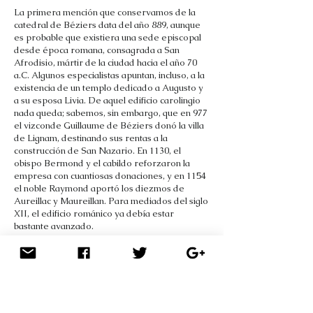
La primera mención que conservamos de la
catedral de Béziers data del año 889, aunque
es probable que existiera una sede episcopal
desde época romana, consagrada a San
Afrodisio, mártir de la ciudad hacia el año 70
a.C. Algunos especialistas apuntan, incluso, a la
existencia de un templo dedicado a Augusto y
a su esposa Livia. De aquel edificio carolingio
nada queda; sabemos, sin embargo, que en 977
el vizconde Guillaume de Béziers donó la villa
de Lignam, destinando sus rentas a la
construcción de San Nazario. En 1130, el
obispo Bermond y el cabildo reforzaron la
empresa con cuantiosas donaciones, y en 1154
el noble Raymond aportó los diezmos de
Aureillac y Maureillan. Para mediados del siglo
XII, el edificio románico ya debía estar
bastante avanzado.
En el exterior, la fachada principal se impone
con dos torres almenadas y una tercera
circular, semejante a una atalaya. En el centro
brilla un rosetón de diez metros de diámetro,
bajo el cual se conserva la portada románica