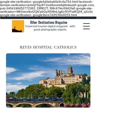
google-site-verification: google4d4ebab0e0c4a754.html
facebook-
domain-verification=pmmj75qz971tvd4eomnbjtthdauizh google.com,
pub-3404198452772362, DIRECT, f08c47fec0942fa0
google-site-
verification=M6XwcmbvI2QlCybGyXEMmLIgj0cf5VFsdKQHl_q2o3o
google-site-verification: google3bce7d3f156e9253.html
Other Destinations Magazine
Travel and tourism digital magazine
with
great photographic reports
REYES HOSPITAL
CATHOLICS