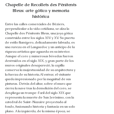
Chapelle de Recollets des Pénitents
Bleus: arte gótico y memoria
histórica
Entre las calles comerciales de Béziers,
perpendicular a la vida cotidiana, se alza la
Chapelle des Pénitents Bleus, una joya gótica
construida entre los siglos XIV y XV. Su puerta
de estilo flamígero, delicadamente labrada, es
una rareza en el Languedoc y un anticipo de la
riqueza artística que aguarda en su interior.
Aunque el coro y numerosas bóvedas fueron
destruidos en el siglo XIX, y gran parte de los
muros originales desapareció, la capilla
conserva la majestuosidad de su arquitectura y
la fuerza de su historia.Al entrar, el visitante
queda impresionado por la magnitud de sus
pinturas. Detrás del altar, sobre el muro que
cierra la nave tras la demolición del coro, se
despliega un trompe-l’œil del siglo XIX que
representa la muerte de San Jerónimo, con la
catedral de Saint-Nazaire proyectada al
fondo, fusionando historia y fantasía en un solo
plano. A la izquierda, de la misma época, se