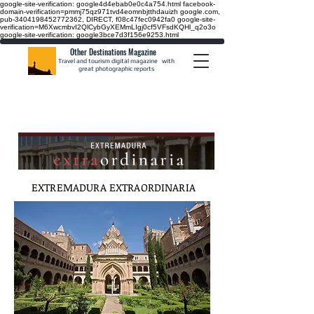
google-site-verification: google4d4ebab0e0c4a754.html
facebook-
domain-verification=pmmj75qz971tvd4eomnbjtthdauizh google.com,
pub-3404198452772362, DIRECT, f08c47fec0942fa0
google-site-
verification=M6XwcmbvI2QlCybGyXEMmLIgj0cf5VFsdKQHl_q2o3o
google-site-verification: google3bce7d3f156e9253.html
Other Destinations Magazine
Travel and tourism digital magazine
with
great photographic reports
EXTREMADURA EXTRAORDINARIA