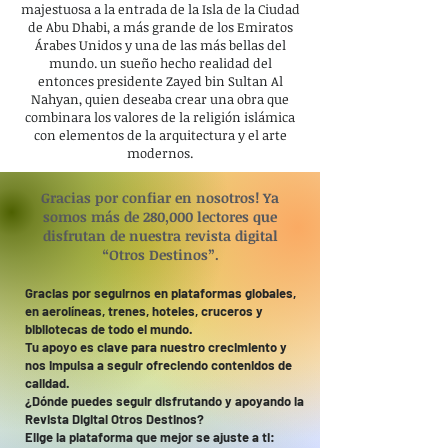
majestuosa a la entrada de la Isla de la Ciudad
de Abu Dhabi, a más grande de los Emiratos
Árabes Unidos y una de las más bellas del
mundo. un sueño hecho realidad del
entonces presidente Zayed bin Sultan Al
Nahyan, quien deseaba crear una obra que
combinara los valores de la religión islámica
con elementos de la arquitectura y el arte
modernos.
Gracias por confiar en nosotros! Ya
somos más de 280,000 lectores que
disfrutan de nuestra revista digital
“Otros Destinos”.
Gracias por seguirnos en plataformas globales,
en aerolíneas, trenes, hoteles, cruceros y
bibliotecas de todo el mundo.
Tu apoyo es clave para nuestro crecimiento y
nos impulsa a seguir ofreciendo contenidos de
calidad.
¿Dónde puedes seguir disfrutando y apoyando la
Revista Digital Otros Destinos?
Elige la plataforma que mejor se ajuste a ti: