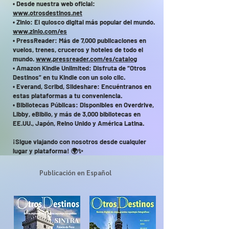
• Desde nuestra web oficial:
www.otrosdestinos.net
• Zinio: El quiosco digital más popular del mundo.
www.zinio.com/es
• PressReader: Más de 7,000 publicaciones en
vuelos, trenes, cruceros y hoteles de todo el
mundo.
www.pressreader.com/es/catalog
• Amazon Kindle Unlimited: Disfruta de “Otros
Destinos” en tu Kindle con un solo clic.
• Everand, Scribd, Slideshare: Encuéntranos en
estas plataformas a tu conveniencia.
• Bibliotecas Públicas: Disponibles en Overdrive,
Libby, eBiblio, y más de 3,000 bibliotecas en
EE.UU., Japón, Reino Unido y América Latina.
¡Sigue viajando con nosotros desde cualquier
lugar y plataforma! 🌍✨
Publicación en Español