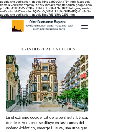
google-site-verification: google4d4ebab0e0c4a754.html
facebook-
domain-verification=pmmj75qz971tvd4eomnbjtthdauizh google.com,
pub-3404198452772362, DIRECT, f08c47fec0942fa0
google-site-
verification=M6XwcmbvI2QlCybGyXEMmLIgj0cf5VFsdKQHl_q2o3o
google-site-verification: google3bce7d3f156e9253.html
Other Destinations Magazine
Travel and tourism digital magazine
with
great photographic reports
REYES HOSPITAL
CATHOLICS
En el extremo occidental de la península ibérica,
donde el horizonte se diluye en las brumas del
océano Atlántico, emerge Huelva, una urbe que