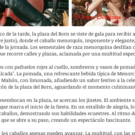
co de la tarde, la plaza del Born se viste de gala para recibir
bre justo), donde el caballo menorquín, imponente y elegante,
de la jornada. Los sementales de raza menorquina desfilan c
e recorre calles y plazas, aclamada por una multitud expec
os con pañuelos rojos al cuello, sombreros y vasos de pom
ualcada". La pomada, una refrescante bebida típica de Menor
de Mahón, con limonada, añadiendo un sabor festivo a la cel
cón de la plaza del Born, aguardando el momento culminant
desembocan en la plaza, se acercan los jinetes. El ambiente s
e marca el inicio de la fiesta. En un estallido de alegría, los
s caballos, demostrando sus habilidades ecuestres. Al ritmo d
 que se abre a su paso, creando un espectáculo fascinante.
 los caballos apenas pueden avanzar. La multitud, con las 