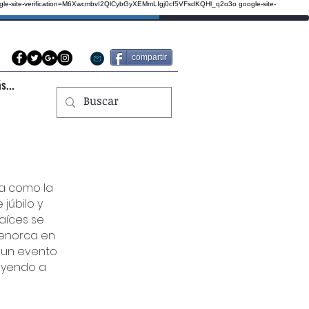
gle-site-verification=M6XwcmbvI2QlCybGyXEMmLIgj0cf5VFsdKQHl_q2o3o
google-site-
compartir
s...
lza como la
júbilo y
raíces se
Menorca en
 un evento
rayendo a