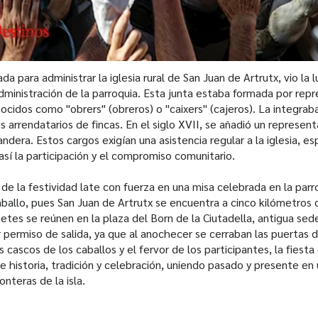
ada para administrar la iglesia rural de San Juan de Artrutx, vio la
dministración de la parroquia. Esta junta estaba formada por repr
cidos como "obrers" (obreros) o "caixers" (cajeros). La integrab
 arrendatarios de fincas. En el siglo XVII, se añadió un represen
ndera. Estos cargos exigían una asistencia regular a la iglesia, e
sí la participación y el compromiso comunitario.
 de la festividad late con fuerza en una misa celebrada en la parro
ballo, pues San Juan de Artrutx se encuentra a cinco kilómetros 
netes se reúnen en la plaza del Born de la Ciutadella, antigua sed
r permiso de salida, ya que al anochecer se cerraban las puertas d
os cascos de los caballos y el fervor de los participantes, la fiest
 historia, tradición y celebración, uniendo pasado y presente en
onteras de la isla.