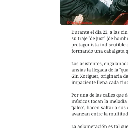
Durante el día 23, a las cin
su traje "de just" (de hom
protagonista indiscutible 
formando una cabalgata qu
Los asistentes, engalanad
ansias la llegada de la "q
Gin Xoriguer, originaria 
impaciente llena cada rin
Por una de las calles que 
músicos tocan la melodía qu
"jaleo", hacen saltar a su
avanzan entre la multitud
La aglomeración es tal que