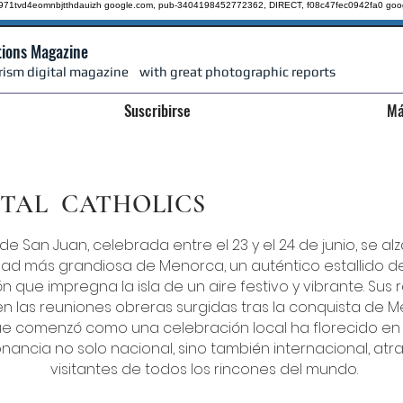
qz971tvd4eomnbjtthdauizh google.com, pub-3404198452772362, DIRECT, f08c47fec0942fa0
goo
tions Magazine
rism digital magazine
with great photographic reports
Suscribirse
Má
ITAL
CATHOLICS
 de San Juan, celebrada entre el 23 y el 24 de junio, se a
dad más grandiosa de Menorca, un auténtico estallido de 
ón que impregna la isla de un aire festivo y vibrante. Sus 
n las reuniones obreras surgidas tras la conquista de 
que comenzó como una celebración local ha florecido en
nancia no solo nacional, sino también internacional, at
visitantes de todos los rincones del mundo.