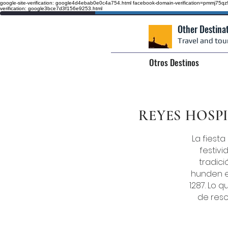
google-site-verification: google4d4ebab0e0c4a754.html
facebook-domain-verification=pmmj75
verification: google3bce7d3f156e9253.html
Other Destina
Travel and tou
Otros Destinos
REYES HOSP
La fiesta
festivi
tradici
hunden e
1287. Lo 
de reso