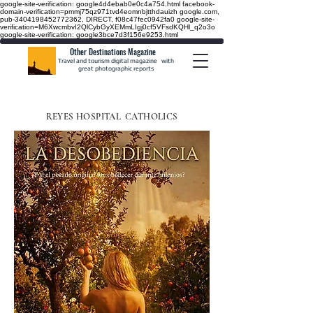
google-site-verification: google4d4ebab0e0c4a754.html
facebook-
domain-verification=pmmj75qz971tvd4eomnbjtthdauizh google.com,
pub-3404198452772362, DIRECT, f08c47fec0942fa0
google-site-
verification=M6XwcmbvI2QlCybGyXEMmLIgj0cf5VFsdKQHl_q2o3o
google-site-verification: google3bce7d3f156e9253.html
Other Destinations Magazine
Travel and tourism digital magazine
with
great photographic reports
REYES HOSPITAL
CATHOLICS