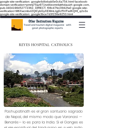
google-site-verification: google4d4ebab0e0c4a754.html
facebook-
domain-verification=pmmj75qz971tvd4eomnbjtthdauizh google.com,
pub-3404198452772362, DIRECT, f08c47fec0942fa0
google-site-
verification=M6XwcmbvI2QlCybGyXEMmLIgj0cf5VFsdKQHl_q2o3o
google-site-verification: google3bce7d3f156e9253.html
Other Destinations Magazine
Travel and tourism digital magazine
with
great photographic reports
REYES HOSPITAL
CATHOLICS
Pashupatinath es el gran santuario sagrado
de Nepal, del mismo modo que Varanasi —
Benarés— lo es para la India. Si el Ganges es
el eje espiritual del hinduismo en suelo indio,