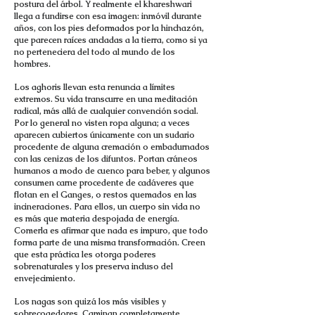
postura del árbol. Y realmente el khareshwari
llega a fundirse con esa imagen: inmóvil durante
años, con los pies deformados por la hinchazón,
que parecen raíces ancladas a la tierra, como si ya
no perteneciera del todo al mundo de los
hombres.
Los aghoris llevan esta renuncia a límites
extremos. Su vida transcurre en una meditación
radical, más allá de cualquier convención social.
Por lo general no visten ropa alguna; a veces
aparecen cubiertos únicamente con un sudario
procedente de alguna cremación o embadurnados
con las cenizas de los difuntos. Portan cráneos
humanos a modo de cuenco para beber, y algunos
consumen carne procedente de cadáveres que
flotan en el Ganges, o restos quemados en las
incineraciones. Para ellos, un cuerpo sin vida no
es más que materia despojada de energía.
Comerla es afirmar que nada es impuro, que todo
forma parte de una misma transformación. Creen
que esta práctica les otorga poderes
sobrenaturales y los preserva incluso del
envejecimiento.
Los nagas son quizá los más visibles y
sobrecogedores. Caminan completamente