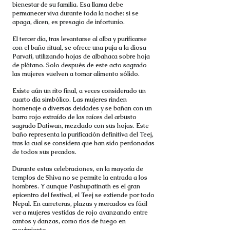
bienestar de su familia. Esa llama debe
permanecer viva durante toda la noche: si se
apaga, dicen, es presagio de infortunio.
El tercer día, tras levantarse al alba y purificarse
con el baño ritual, se ofrece una puja a la diosa
Parvati, utilizando hojas de albahaca sobre hoja
de plátano. Solo después de este acto sagrado
las mujeres vuelven a tomar alimento sólido.
Existe aún un rito final, a veces considerado un
cuarto día simbólico. Las mujeres rinden
homenaje a diversas deidades y se bañan con un
barro rojo extraído de las raíces del arbusto
sagrado Datiwan, mezclado con sus hojas. Este
baño representa la purificación definitiva del Teej,
tras la cual se considera que han sido perdonadas
de todos sus pecados.
Durante estas celebraciones, en la mayoría de
templos de Shiva no se permite la entrada a los
hombres. Y aunque Pashupatinath es el gran
epicentro del festival, el Teej se extiende por todo
Nepal. En carreteras, plazas y mercados es fácil
ver a mujeres vestidas de rojo avanzando entre
cantos y danzas, como ríos de fuego en