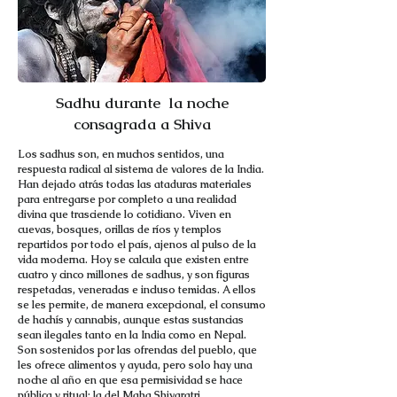
Sadhu durante la noche
consagrada a Shiva
Los sadhus son, en muchos sentidos, una
respuesta radical al sistema de valores de la India.
Han dejado atrás todas las ataduras materiales
para entregarse por completo a una realidad
divina que trasciende lo cotidiano. Viven en
cuevas, bosques, orillas de ríos y templos
repartidos por todo el país, ajenos al pulso de la
vida moderna. Hoy se calcula que existen entre
cuatro y cinco millones de sadhus, y son figuras
respetadas, veneradas e incluso temidas. A ellos
se les permite, de manera excepcional, el consumo
de hachís y cannabis, aunque estas sustancias
sean ilegales tanto en la India como en Nepal.
Son sostenidos por las ofrendas del pueblo, que
les ofrece alimentos y ayuda, pero solo hay una
noche al año en que esa permisividad se hace
pública y ritual: la del Maha Shivaratri.