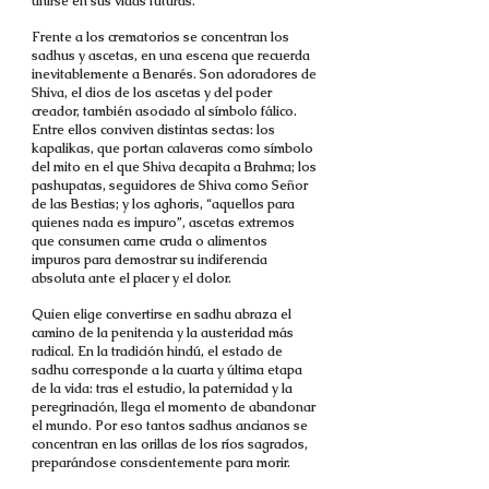
unirse en sus vidas futuras.
Frente a los crematorios se concentran los
sadhus y ascetas, en una escena que recuerda
inevitablemente a Benarés. Son adoradores de
Shiva, el dios de los ascetas y del poder
creador, también asociado al símbolo fálico.
Entre ellos conviven distintas sectas: los
kapalikas, que portan calaveras como símbolo
del mito en el que Shiva decapita a Brahma; los
pashupatas, seguidores de Shiva como Señor
de las Bestias; y los aghoris, “aquellos para
quienes nada es impuro”, ascetas extremos
que consumen carne cruda o alimentos
impuros para demostrar su indiferencia
absoluta ante el placer y el dolor.
Quien elige convertirse en sadhu abraza el
camino de la penitencia y la austeridad más
radical. En la tradición hindú, el estado de
sadhu corresponde a la cuarta y última etapa
de la vida: tras el estudio, la paternidad y la
peregrinación, llega el momento de abandonar
el mundo. Por eso tantos sadhus ancianos se
concentran en las orillas de los ríos sagrados,
preparándose conscientemente para morir.