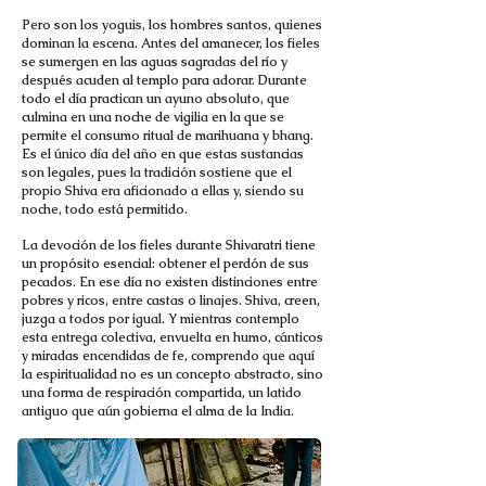
Pero son los yoguis, los hombres santos, quienes
dominan la escena. Antes del amanecer, los fieles
se sumergen en las aguas sagradas del río y
después acuden al templo para adorar. Durante
todo el día practican un ayuno absoluto, que
culmina en una noche de vigilia en la que se
permite el consumo ritual de marihuana y bhang.
Es el único día del año en que estas sustancias
son legales, pues la tradición sostiene que el
propio Shiva era aficionado a ellas y, siendo su
noche, todo está permitido.
La devoción de los fieles durante Shivaratri tiene
un propósito esencial: obtener el perdón de sus
pecados. En ese día no existen distinciones entre
pobres y ricos, entre castas o linajes. Shiva, creen,
juzga a todos por igual. Y mientras contemplo
esta entrega colectiva, envuelta en humo, cánticos
y miradas encendidas de fe, comprendo que aquí
la espiritualidad no es un concepto abstracto, sino
una forma de respiración compartida, un latido
antiguo que aún gobierna el alma de la India.