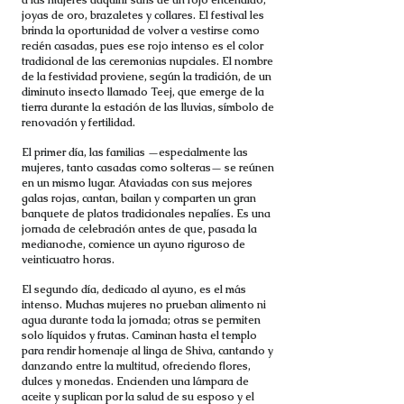
a las mujeres adquirir saris de un rojo encendido,
joyas de oro, brazaletes y collares. El festival les
brinda la oportunidad de volver a vestirse como
recién casadas, pues ese rojo intenso es el color
tradicional de las ceremonias nupciales. El nombre
de la festividad proviene, según la tradición, de un
diminuto insecto llamado Teej, que emerge de la
tierra durante la estación de las lluvias, símbolo de
renovación y fertilidad.
El primer día, las familias —especialmente las
mujeres, tanto casadas como solteras— se reúnen
en un mismo lugar. Ataviadas con sus mejores
galas rojas, cantan, bailan y comparten un gran
banquete de platos tradicionales nepalíes. Es una
jornada de celebración antes de que, pasada la
medianoche, comience un ayuno riguroso de
veinticuatro horas.
El segundo día, dedicado al ayuno, es el más
intenso. Muchas mujeres no prueban alimento ni
agua durante toda la jornada; otras se permiten
solo líquidos y frutas. Caminan hasta el templo
para rendir homenaje al linga de Shiva, cantando y
danzando entre la multitud, ofreciendo flores,
dulces y monedas. Encienden una lámpara de
aceite y suplican por la salud de su esposo y el