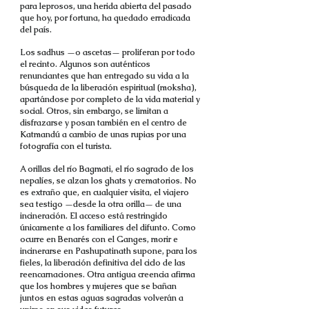
para leprosos, una herida abierta del pasado
que hoy, por fortuna, ha quedado erradicada
del país.
Los sadhus —o ascetas— proliferan por todo
el recinto. Algunos son auténticos
renunciantes que han entregado su vida a la
búsqueda de la liberación espiritual (moksha),
apartándose por completo de la vida material y
social. Otros, sin embargo, se limitan a
disfrazarse y posan también en el centro de
Katmandú a cambio de unas rupias por una
fotografía con el turista.
A orillas del río Bagmati, el río sagrado de los
nepalíes, se alzan los ghats y crematorios. No
es extraño que, en cualquier visita, el viajero
sea testigo —desde la otra orilla— de una
incineración. El acceso está restringido
únicamente a los familiares del difunto. Como
ocurre en Benarés con el Ganges, morir e
incinerarse en Pashupatinath supone, para los
fieles, la liberación definitiva del ciclo de las
reencarnaciones. Otra antigua creencia afirma
que los hombres y mujeres que se bañan
juntos en estas aguas sagradas volverán a