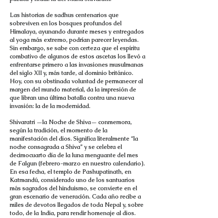
Las historias de sadhus centenarios que
sobreviven en los bosques profundos del
Himalaya, ayunando durante meses y entregados
al yoga más extremo, podrían parecer leyendas.
Sin embargo, se sabe con certeza que el espíritu
combativo de algunos de estos ascetas los llevó a
enfrentarse primero a las invasiones musulmanas
del siglo XII y, más tarde, al dominio británico.
Hoy, con su obstinada voluntad de permanecer al
margen del mundo material, da la impresión de
que libran una última batalla contra una nueva
invasión: la de la modernidad.
Shivaratri —la Noche de Shiva— conmemora,
según la tradición, el momento de la
manifestación del dios. Significa literalmente “la
noche consagrada a Shiva” y se celebra el
decimocuarto día de la luna menguante del mes
de Falgun (febrero-marzo en nuestro calendario).
En esa fecha, el templo de Pashupatinath, en
Katmandú, considerado uno de los santuarios
más sagrados del hinduismo, se convierte en el
gran escenario de veneración. Cada año recibe a
miles de devotos llegados de toda Nepal y, sobre
todo, de la India, para rendir homenaje al dios.