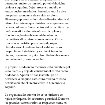
desnudos, cubiertos tan solo por el vibhuti, las
cenizas sagradas. Dejan crecer su cabello en
largos bucles enredados, llamados jata. Se dice
que pasan gran parte de su vida en pleno
Himalaya, apartados de toda civilización desde el
mismo instante en que deciden consagrarse como
ascetas. Algunos fueron entregados de niños a un
gurú, sometidos durante años a disciplina y
obediencia, hasta obtener el derecho de
convertirse ellos mismos en maestros. Otros
tomaron la decisión por voluntad propia:
abandonaron la vida material, celebraron su
propio funeral simbólico y se deshicieron de
bienes, documentos y vínculos. Un hombre muere
para el mundo; nace un sadhu.
El propio Estado indio reconoce esta muerte legal
—no física— y deja de considerar al asceta como
ciudadano. A partir de ese instante, ya no
pertenece a ninguna estructura civil: ha cruzado
definitivamente el umbral entre lo humano y lo
sagrado.
La organización interna de estas órdenes es
rígida, jerárquica, de estructura piramidal. Durante
las grandes concentraciones religiosas, como el