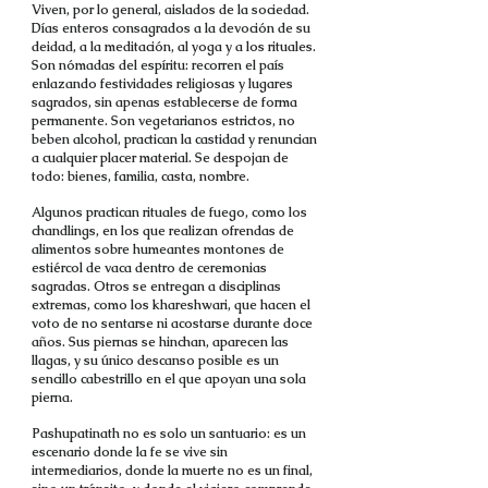
Viven, por lo general, aislados de la sociedad.
Días enteros consagrados a la devoción de su
deidad, a la meditación, al yoga y a los rituales.
Son nómadas del espíritu: recorren el país
enlazando festividades religiosas y lugares
sagrados, sin apenas establecerse de forma
permanente. Son vegetarianos estrictos, no
beben alcohol, practican la castidad y renuncian
a cualquier placer material. Se despojan de
todo: bienes, familia, casta, nombre.
Algunos practican rituales de fuego, como los
chandlings, en los que realizan ofrendas de
alimentos sobre humeantes montones de
estiércol de vaca dentro de ceremonias
sagradas. Otros se entregan a disciplinas
extremas, como los khareshwari, que hacen el
voto de no sentarse ni acostarse durante doce
años. Sus piernas se hinchan, aparecen las
llagas, y su único descanso posible es un
sencillo cabestrillo en el que apoyan una sola
pierna.
Pashupatinath no es solo un santuario: es un
escenario donde la fe se vive sin
intermediarios, donde la muerte no es un final,