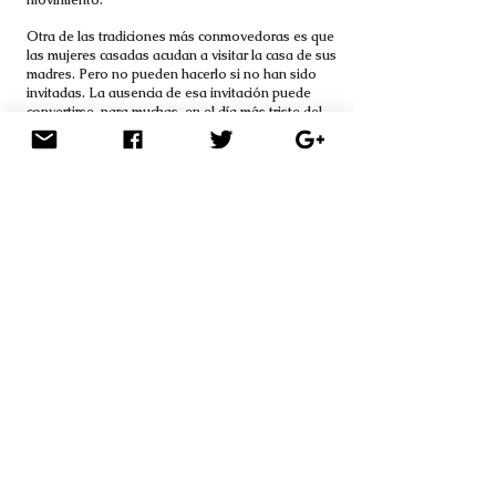
movimiento.
Otra de las tradiciones más conmovedoras es que
las mujeres casadas acudan a visitar la casa de sus
madres. Pero no pueden hacerlo si no han sido
invitadas. La ausencia de esa invitación puede
convertirse, para muchas, en el día más triste del
año. Entre rezos, ayunos, músicas y silencios, el
Teej revela no solo la devoción, sino también la
profunda y delicada arquitectura emocional que
sostiene la vida de las mujeres en Nepal.
El rey Bhupatindra Malla ordenó levantar un
templo que es el lugar más sagrado entre los
sagrados, en el que solo se permite la entrada