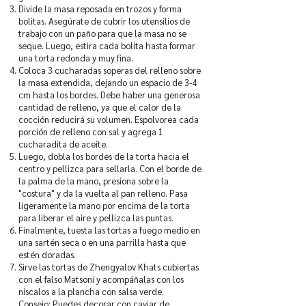
Divide la masa reposada en trozos y forma
bolitas. Asegúrate de cubrir los utensilios de
trabajo con un paño para que la masa no se
seque. Luego, estira cada bolita hasta formar
una torta redonda y muy fina.
Coloca 3 cucharadas soperas del relleno sobre
la masa extendida, dejando un espacio de 3-4
cm hasta los bordes. Debe haber una generosa
cantidad de relleno, ya que el calor de la
cocción reducirá su volumen. Espolvorea cada
porción de relleno con sal y agrega 1
cucharadita de aceite.
Luego, dobla los bordes de la torta hacia el
centro y pellizca para sellarla. Con el borde de
la palma de la mano, presiona sobre la
"costura" y da la vuelta al pan relleno. Pasa
ligeramente la mano por encima de la torta
para liberar el aire y pellizca las puntas.
Finalmente, tuesta las tortas a fuego medio en
una sartén seca o en una parrilla hasta que
estén doradas.
Sirve las tortas de Zhengyalov Khats cubiertas
con el falso Matsoni y acompáñalas con los
níscalos a la plancha con salsa verde.
Consejo: Puedes decorar con caviar de