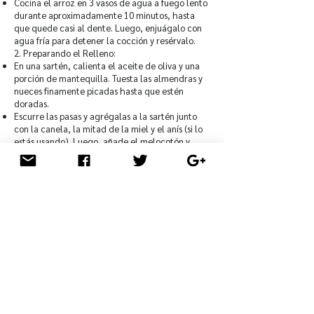
Cocina el arroz en 3 vasos de agua a fuego lento
durante aproximadamente 10 minutos, hasta
que quede casi al dente. Luego, enjuágalo con
agua fría para detener la cocción y resérvalo.
2. Preparando el Relleno:
En una sartén, calienta el aceite de oliva y una
porción de mantequilla. Tuesta las almendras y
nueces finamente picadas hasta que estén
doradas.
Escurre las pasas y agrégalas a la sartén junto
con la canela, la mitad de la miel y el anís (si lo
estás usando). Luego, añade el melocotón y
revuelve durante un par de minutos.
Riega todo con el jugo de lima, apaga el fuego y
reserva.
3. Preparando la Calabaza:
Corta 5 dátiles en trozos del tamaño de las pasas
y los restantes en bastones para la decoración.
Lava la calabaza, realiza un corte alrededor del
pedúnculo para crear una "tapa", y límpiala de
semillas y fibras. Unta el interior de la calabaza
con otra porción de mantequilla y el resto de la
miel.
4. Rellenando la Calabaza:
Mezcla todos los ingredientes preparados,