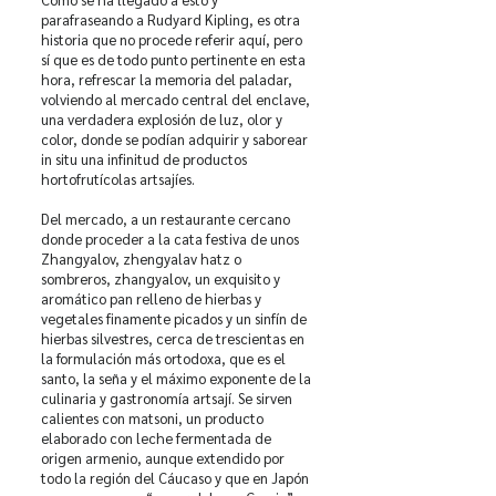
parafraseando a Rudyard Kipling, es otra
historia que no procede referir aquí, pero
sí que es de todo punto pertinente en esta
hora, refrescar la memoria del paladar,
volviendo al mercado central del enclave,
una verdadera explosión de luz, olor y
color, donde se podían adquirir y saborear
in situ una infinitud de productos
hortofrutícolas artsajíes.
Del mercado, a un restaurante cercano
donde proceder a la cata festiva de unos
Zhangyalov, zhengyalav hatz o
sombreros, zhangyalov, un exquisito y
aromático pan relleno de hierbas y
vegetales finamente picados y un sinfín de
hierbas silvestres, cerca de trescientas en
la formulación más ortodoxa, que es el
santo, la seña y el máximo exponente de la
culinaria y gastronomía artsají. Se sirven
calientes con matsoni, un producto
elaborado con leche fermentada de
origen armenio, aunque extendido por
todo la región del Cáucaso y que en Japón