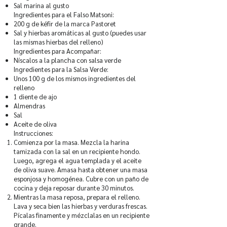
Sal marina al gusto
Ingredientes para el Falso Matsoni:
200 g de kéfir de la marca Pastoret
Sal y hierbas aromáticas al gusto (puedes usar
las mismas hierbas del relleno)
Ingredientes para Acompañar:
Níscalos a la plancha con salsa verde
Ingredientes para la Salsa Verde:
Unos 100 g de los mismos ingredientes del
relleno
1 diente de ajo
Almendras
Sal
Aceite de oliva
Instrucciones:
Comienza por la masa. Mezcla la harina
tamizada con la sal en un recipiente hondo.
Luego, agrega el agua templada y el aceite
de oliva suave. Amasa hasta obtener una masa
esponjosa y homogénea. Cubre con un paño de
cocina y deja reposar durante 30 minutos.
Mientras la masa reposa, prepara el relleno.
Lava y seca bien las hierbas y verduras frescas.
Pícalas finamente y mézclalas en un recipiente
grande.