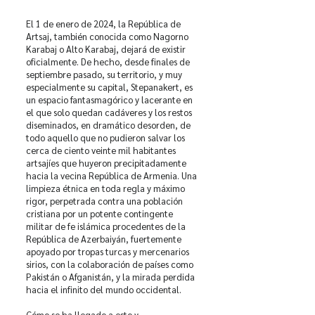
El 1 de enero de 2024, la República de
Artsaj, también conocida como Nagorno
Karabaj o Alto Karabaj, dejará de existir
oficialmente. De hecho, desde finales de
septiembre pasado, su territorio, y muy
especialmente su capital, Stepanakert, es
un espacio fantasmagórico y lacerante en
el que solo quedan cadáveres y los restos
diseminados, en dramático desorden, de
todo aquello que no pudieron salvar los
cerca de ciento veinte mil habitantes
artsajíes que huyeron precipitadamente
hacia la vecina República de Armenia. Una
limpieza étnica en toda regla y máximo
rigor, perpetrada contra una población
cristiana por un potente contingente
militar de fe islámica procedentes de la
República de Azerbaiyán, fuertemente
apoyado por tropas turcas y mercenarios
sirios, con la colaboración de países como
Pakistán o Afganistán, y la mirada perdida
hacia el infinito del mundo occidental.
Cómo se ha llegado a esto y