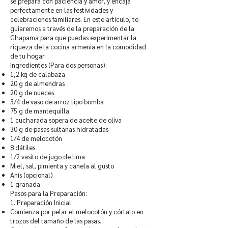
se prepara con paciencia y amor, y encaja
perfectamente en las festividades y
celebraciones familiares. En este artículo, te
guiaremos a través de la preparación de la
Ghapama para que puedas experimentar la
riqueza de la cocina armenia en la comodidad
de tu hogar.
Ingredientes (Para dos personas):
1,2 kg de calabaza
20 g de almendras
20 g de nueces
3/4 de vaso de arroz tipo bomba
75 g de mantequilla
1 cucharada sopera de aceite de oliva
30 g de pasas sultanas hidratadas
1/4 de melocotón
8 dátiles
1/2 vasito de jugo de lima
Miel, sal, pimienta y canela al gusto
Anís (opcional)
1 granada
Pasos para la Preparación:
1. Preparación Inicial:
Comienza por pelar el melocotón y córtalo en
trozos del tamaño de las pasas.