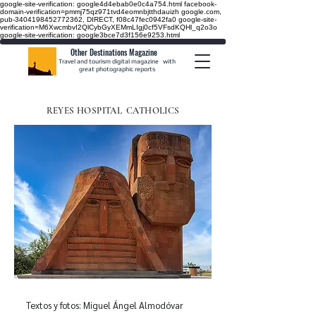
google-site-verification: google4d4ebab0e0c4a754.html
facebook-
domain-verification=pmmj75qz971tvd4eomnbjtthdauizh google.com,
pub-3404198452772362, DIRECT, f08c47fec0942fa0
google-site-
verification=M6XwcmbvI2QlCybGyXEMmLIgj0cf5VFsdKQHl_q2o3o
google-site-verification: google3bce7d3f156e9253.html
Other Destinations Magazine
Travel and tourism digital magazine
with
great photographic reports
REYES HOSPITAL
CATHOLICS
Textos y fotos: Miguel Ángel Almodóvar