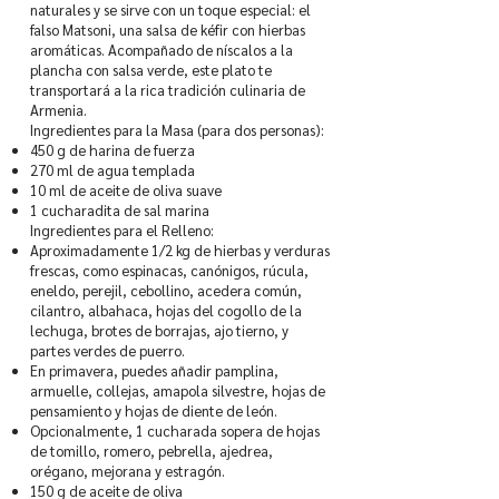
naturales y se sirve con un toque especial: el
falso Matsoni, una salsa de kéfir con hierbas
aromáticas. Acompañado de níscalos a la
plancha con salsa verde, este plato te
transportará a la rica tradición culinaria de
Armenia.
Ingredientes para la Masa (para dos personas):
450 g de harina de fuerza
270 ml de agua templada
10 ml de aceite de oliva suave
1 cucharadita de sal marina
Ingredientes para el Relleno:
Aproximadamente 1/2 kg de hierbas y verduras
frescas, como espinacas, canónigos, rúcula,
eneldo, perejil, cebollino, acedera común,
cilantro, albahaca, hojas del cogollo de la
lechuga, brotes de borrajas, ajo tierno, y
partes verdes de puerro.
En primavera, puedes añadir pamplina,
armuelle, collejas, amapola silvestre, hojas de
pensamiento y hojas de diente de león.
Opcionalmente, 1 cucharada sopera de hojas
de tomillo, romero, pebrella, ajedrea,
orégano, mejorana y estragón.
150 g de aceite de oliva